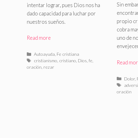
Sin embar
intentar lograr, pues Dios nos ha
encontrar
dado capacidad para luchar por
propio cr
nuestros sueños
.
cobra ma
Read more
uno de n
envejec
Categorías
Autoayuda
,
Fe cristiana
Etiquetas
cristianismo
,
cristiano
,
Dios
,
fe
,
Read mo
oración
,
rezar
Catego
Dolor
,
Etiquet
advers
oración