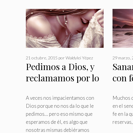
21 octubre, 2015
por
Waldylei Yépez
29 marzo,
Pedimos a Dios, y
Sanar
reclamamos por lo
con f
que no nos da, ¿qué
falla?
A veces nos impacientamos con
Muchos d
Dios porque no nos da lo que le
en el sen
pedimos… pero eso mismo que
fe en la 
esperamos de él, es algo que
reservas
nosotras mismas debiéramos