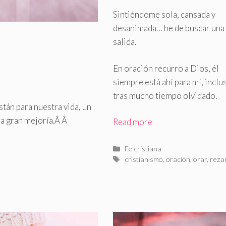
cansada y
Sintiéndome sola, cansada y
desanimada… he de buscar una
desanimada
salida
.
En oración recurro a Dios, él
siempre está ahí para mí, inclu
tras mucho tiempo olvidado.
stán para nuestra vida, un
na gran mejoría
.
Â Â
Read more
Categorías
Fe cristiana
Etiquetas
cristianismo
,
oración
,
orar
,
reza