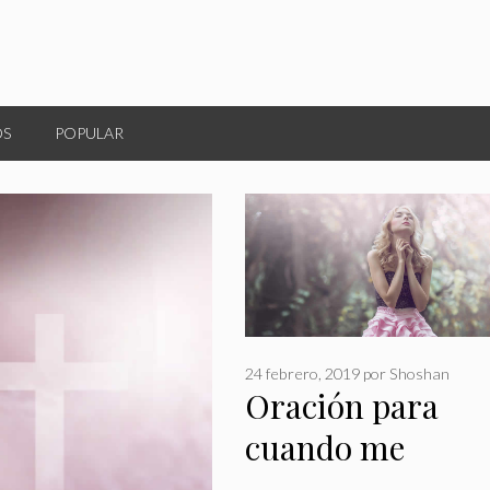
OS
POPULAR
24 febrero, 2019
por
Shoshan
Oración para
cuando me
encuentro sola,