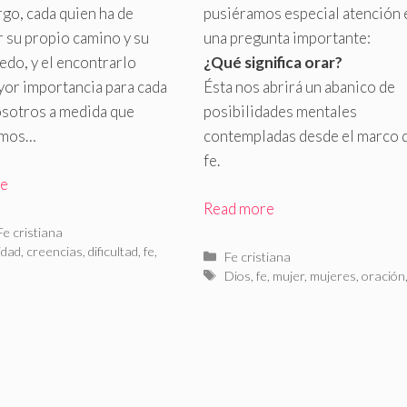
go, cada quien ha de
pusiéramos especial atención 
 su propio camino y su
una pregunta importante:
edo, y el encontrarlo
¿Qué significa orar?
yor importancia para cada
Ésta nos abrirá un abanico de
osotros a medida que
posibilidades mentales
emos…
contempladas desde el marco d
fe
.
re
Read more
rías
Fe cristiana
as
idad
,
creencias
,
dificultad
,
fe
,
Categorías
Fe cristiana
Etiquetas
Dios
,
fe
,
mujer
,
mujeres
,
oración