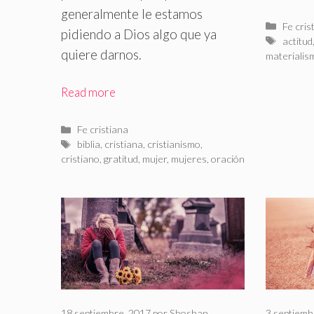
generalmente le estamos
Catego
Fe cris
pidiendo a Dios algo que ya
Etiquet
actitud
quiere darnos
.
materialis
Read more
Categorías
Fe cristiana
Etiquetas
biblia
,
cristiana
,
cristianismo
,
cristiano
,
gratitud
,
mujer
,
mujeres
,
oración
18 septiembre, 2017
por
Shoshan
3 septiemb