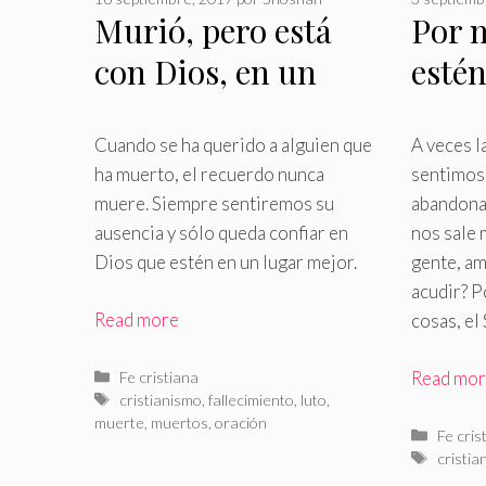
Murió, pero está
Por 
con Dios, en un
estén
lugar mejor
Dios
Cuando se ha querido a alguien que
A veces l
ha muerto, el recuerdo nunca
sentimos
muere
.
Siempre sentiremos su
abandona
ausencia y sólo queda confiar en
nos sale 
Dios que estén en un lugar mejor.
gente, am
acudir? P
Read more
cosas, el
Categorías
Read mo
Fe cristiana
Etiquetas
cristianismo
,
fallecimiento
,
luto
,
muerte
,
muertos
,
oración
Catego
Fe cris
Etiquet
cristia