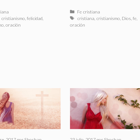
rías
Categorías
tiana
Fe cristiana
as
Etiquetas
,
cristianismo
,
felicidad
,
cristiana
,
cristianismo
,
Dios
,
fe
,
mo
,
oración
oración
re, 2017
por
Shoshan
23 julio, 2017
por
Shoshan