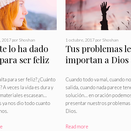
, 2017
por
Shoshan
1 octubre, 2017
por
Shoshan
te lo ha dado
Tus problemas le
para ser feliz
importan a Dios
alta para ser feliz? ¿Cuánto
Cuando todo va mal, cuando no
? A veces la vida es dura y
salida, cuando nada parece ten
s materiales escasean…
solución… en oración podemo
 ya nos dio todo cuanto
presentar nuestros problemas
mos
.
Dios
.
re
Read more