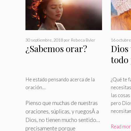
30 septiembre, 2018
por
Rebeca Byler
16 octubre
¿Sabemos orar?
Dios 
todo 
He estado pensando acerca de la
¿Qué te f
oración…
necesitas
las cosa
Pienso que muchas de nuestras
pero Dios
necesita
oraciones, súplicas, y ruegosÂ a
Dios, no tienen mucho sentido…
Read mo
precisamente porque