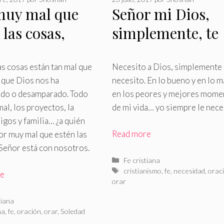
muy mal que
Señor mi Dios,
 las cosas,
simplemente, te
 está conmigo
necesito
as cosas están tan mal que
Necesito a Dios, simplemente 
 que Dios nos ha
necesito
.
En lo bueno y en lo m
do o desamparado
.
Todo
en los peores y mejores mome
mal, los proyectos, la
de mi vida… yo siempre le nece
igos y familia… ¿a quién
Read more
or muy mal que estén las
 Señor está con nosotros.
Categorías
Fe cristiana
Etiquetas
cristianismo
,
fe
,
necesidad
,
orac
re
orar
rías
tiana
as
na
,
fe
,
oración
,
orar
,
Soledad