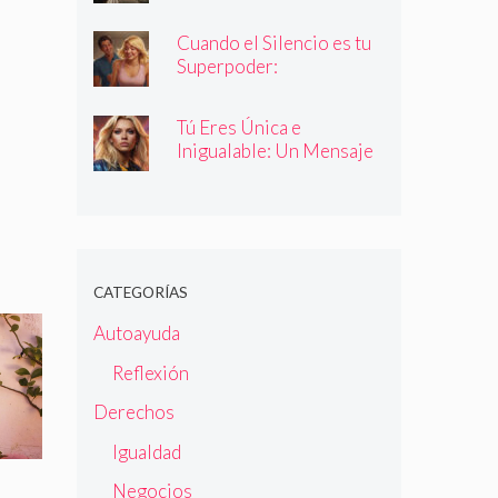
Cuando el Silencio es tu
Superpoder:
Descubriendo la Magia
de Callar
Tú Eres Única e
Inigualable: Un Mensaje
Empoderador para Todas
las Mujeres
CATEGORÍAS
Autoayuda
Reflexión
Derechos
Igualdad
Negocios