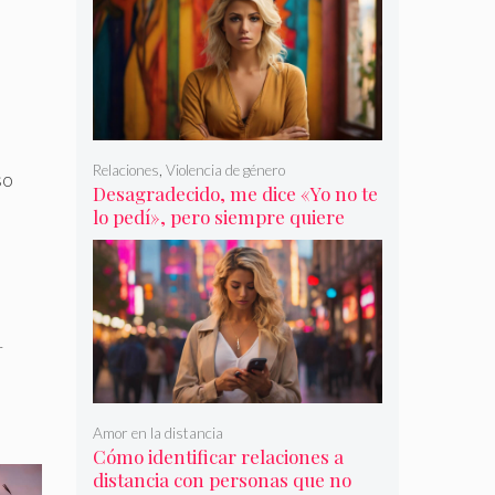
Relaciones
,
Violencia de género
so
Desagradecido, me dice «Yo no te
lo pedí», pero siempre quiere
más
r
Amor en la distancia
Cómo identificar relaciones a
distancia con personas que no