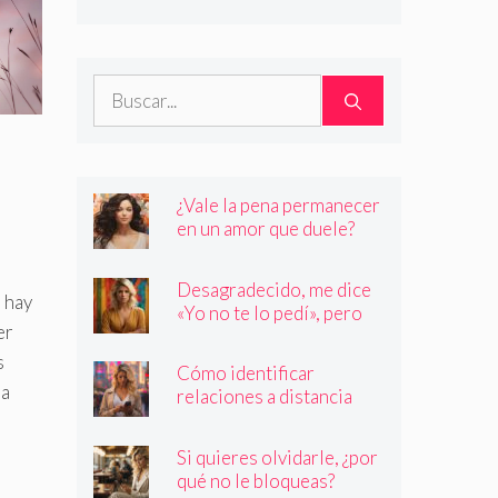
son quienes dicen ser
Buscar:
¿Vale la pena permanecer
en un amor que duele?
Desagradecido, me dice
 hay
«Yo no te lo pedí», pero
er
siempre quiere más
s
Cómo identificar
 a
relaciones a distancia
con personas que no son
quienes dicen ser
Si quieres olvidarle, ¿por
qué no le bloqueas?