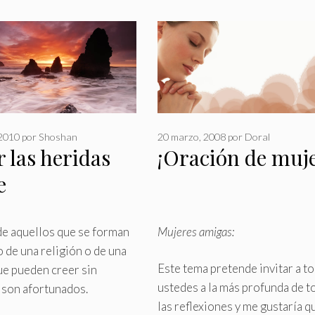
 2010
por
Shoshan
20 marzo, 2008
por
Doral
 las heridas
¡Oración de muje
e
e aquellos que se forman
Mujeres amigas:
o de una religión o de una
Este tema pretende invitar a t
que pueden creer sin
ustedes a la más profunda de t
, son afortunados
.
las reflexiones y me gustaría q