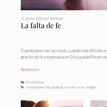
11 enero, 2020
por
Shoshan
La falta de fe
Cuando peor van las cosas, cuando más difíciles e
granito de fe y esperanza en Dios puedeÂ
traer u
Read more
Categorías
Fe cristiana
Etiquetas
cristianismo
,
dificultad
,
fe
,
oración
,
orar
,
religión