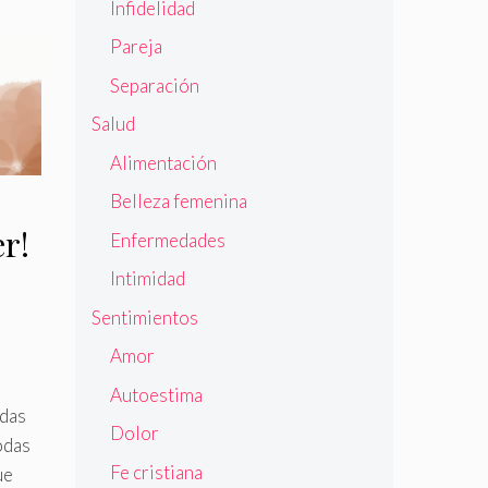
Infidelidad
Pareja
Separación
Salud
Alimentación
Belleza femenina
r!
Enfermedades
Intimidad
Sentimientos
Amor
Autoestima
odas
Dolor
odas
Fe cristiana
ue