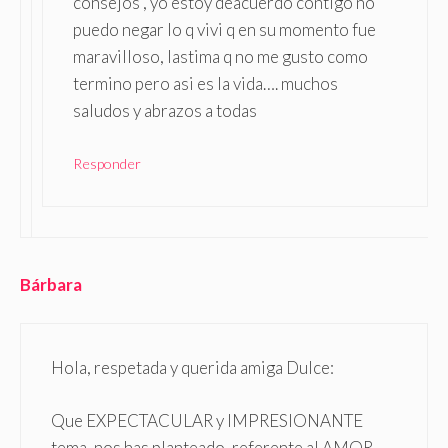
consejos , yo estoy deacuerdo contigo no
puedo negar lo q vivi q en su momento fue
maravilloso, lastima q no me gusto como
termino pero asi es la vida…. muchos
saludos y abrazos a todas
Responder
Bárbara
Hola, respetada y querida amiga Dulce:
Que EXPECTACULAR y IMPRESIONANTE
tema, nos has planteado, referente al AMOR