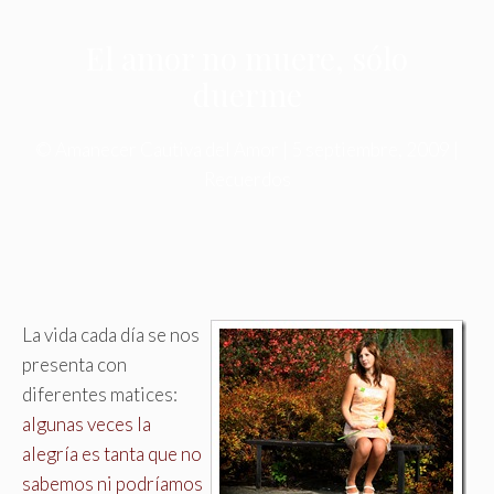
El amor no muere, sólo
duerme
©
Amanecer Cautiva del Amor
|
5 septiembre, 2009
|
Recuerdos
La vida cada día se nos
presenta con
diferentes matices:
algunas veces la
alegría es tanta que no
sabemos ni podríamos