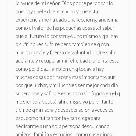
la ayude de mi señor Dios podre perdonar lo
que hoy duele duele mucho y que esta
experiencia me ha dado una leccion grandisima
como el valor de las pequeñas cosas ,el saber
que el futuro lo construye uno mismo y q si hay
q sufrir pues sufrire pero tambien se q con
mucho coraje y fuerza de voluntad podre salir
adelante y recuperar mi felicidad q ahorita esta
como perdida….Tambien en q todavia hay
muchas cosas por hacer y mas importante aun
por que luchar, y mi lucha es ser mejor cada dia
superarme y salir de este pozo sin fondo en el q
me siento(a veces), ahi amigas yo perdi tanto
tiempo q mi rabia y desesperacion a veces es
eso, como fui tan tonta y tan ciega para
dedicarme a una sola persona descuidando
amigos, familia y estudios , como pase cinco