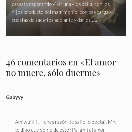
casaste esperando vivir una vida bella, con los
hijos producto del matrimonio, con esa carga a
cuestas de sacarlos adelante y darles…...
46 comentarios en «El amor
no muere, sólo duerme»
Gabyyy
Amiwuiiii!! Tienes razón, te salió lo poeta!! Mh,
te digo que opino de esto? Para mi el amor