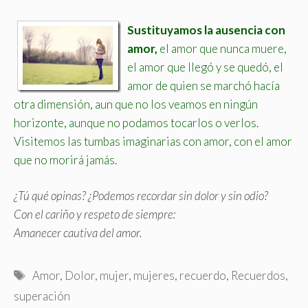
Sustituyamos la ausencia con
amor,
el amor que nunca muere,
el amor que llegó y se quedó, el
amor de quien se marchó hacía
otra dimensión, aun que no los veamos en ningún
horizonte, aunque no podamos tocarlos o verlos.
Visitemos las tumbas imaginarias con amor, con el amor
que no morirá jamás.
¿Tú qué opinas? ¿Podemos recordar sin dolor y sin odio?
Con el cariño y respeto de siempre:
Amanecer cautiva del amor.
Etiquetas
Amor
,
Dolor
,
mujer
,
mujeres
,
recuerdo
,
Recuerdos
,
superación