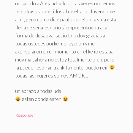
un saludo a Alejandra, kuantas veces no hemos
leido kasos parecidos al de ella, incluyendome
a mi, pero como dice paulo cohelo » la vida esta
llena de señales» uno siempre enkuentra la
forma de desaogarse, io tmb doy gracias a
todas ustedes porke me leyeron y me
akonsejaron en un momento en el ke io estaba
muy mal, ahora no estoy totalmente bien, pero
ia puedo respirar trankilamente, puedo reir
..
todas las mujeres somos AMOR…
un abrazo a todas uds
esten donde esten
Responder