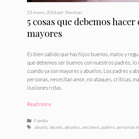
23 enero, 2016
por
Shoshan
5 cosas que debemos hacer 
mayores
Es bien sabido que hay hijos buenos, malos y reg
que debemos ser buenos con nuestros padres, lo c
cuando ya son mayores y abuelos
.
Los padres y ab
personas, necesitan amor, no ataques, críticas, m
ilusiones rotas.
Read more
Categorías
Familia
Etiquetas
abuela
,
abuelo
,
abuelos
,
ancianos
,
padres
,
personas 