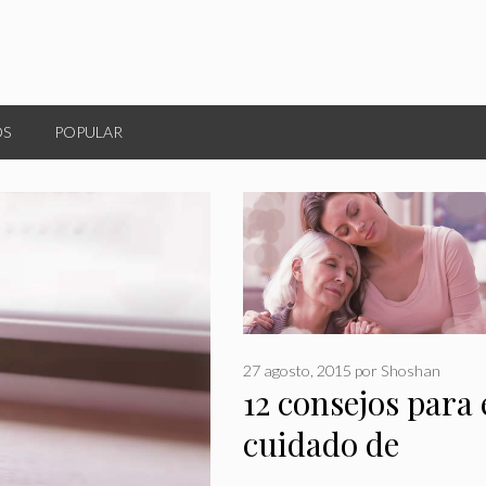
OS
POPULAR
27 agosto, 2015
por
Shoshan
12 consejos para 
cuidado de
personas mayor