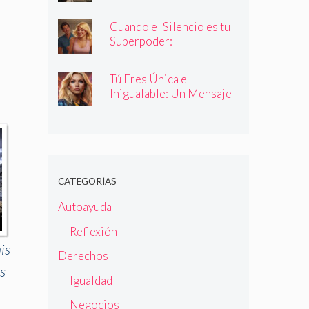
Cuando el Silencio es tu
Superpoder:
Descubriendo la Magia
de Callar
Tú Eres Única e
Inigualable: Un Mensaje
Empoderador para Todas
las Mujeres
CATEGORÍAS
Autoayuda
Reflexión
is
Derechos
s
Igualdad
Negocios