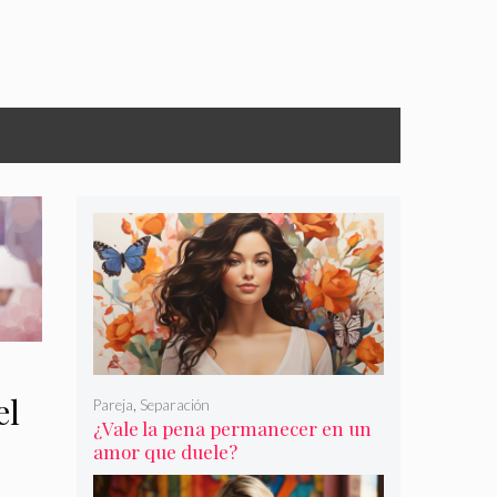
el
Pareja
,
Separación
¿Vale la pena permanecer en un
amor que duele?
es