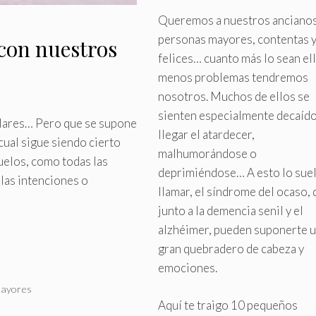
Queremos a nuestros ancianos
personas mayores, contentas 
con nuestros
felices… cuanto más lo sean el
menos problemas tendremos
nosotros
.
Muchos de ellos se
sienten especialmente decaído
ulares… Pero que se supone
llegar el atardecer,
ual sigue siendo cierto
malhumorándose o
uelos, como todas las
deprimiéndose… A esto lo sue
alas intenciones o
llamar, el síndrome del ocaso,
junto a la demencia senil y el
alzhéimer, pueden suponerte 
gran quebradero de cabeza y
emociones.
mayores
Aquí te traigo 10 pequeños