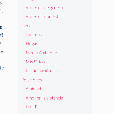
 y
Violencia de género
ás
Violencia doméstica
General
ue
r?
compras
e
Hogar
con
Medio Ambiente
Mis Sitios
te
Participación
Relaciones
Amistad
Amor en la distancia
Familia