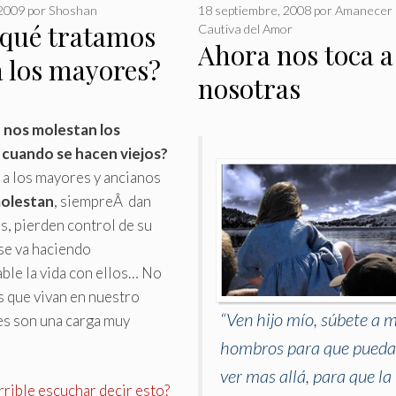
 2009
por
Shoshan
18 septiembre, 2008
por
Amanecer
 qué tratamos
Cautiva del Amor
Ahora nos toca a
a los mayores?
nosotras
 nos molestan los
cuando se hacen viejos?
a los mayores y ancianos
olestan
, siempreÂ dan
, pierden control de su
se va haciendo
ble la vida con ellos… No
 que vivan en nuestro
“Ven hijo mío, súbete a m
es son una carga muy
hombros para que pueda
ver mas allá, para que la
rrible escuchar decir esto?