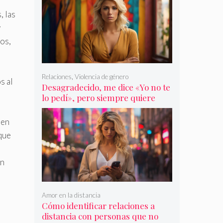
, las
y
los,
Relaciones
,
Violencia de género
s al
Desagradecido, me dice «Yo no te
lo pedí», pero siempre quiere
más
len
 que
un
Amor en la distancia
Cómo identificar relaciones a
distancia con personas que no