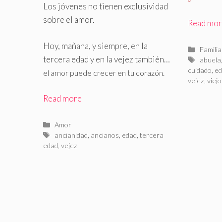
Los jóvenes no tienen exclusividad
sobre el amor.
Read mo
Hoy, mañana, y siempre, en la
Catego
Familia
tercera edad y en la vejez también…
Etiquet
abuela
cuidado
,
e
el amor puede crecer en tu corazón.
vejez
,
viejo
Read more
Categorías
Amor
Etiquetas
ancianidad
,
ancianos
,
edad
,
tercera
edad
,
vejez