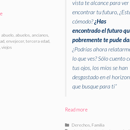
vista te alcance para ver
encontrar tu futuro, ¿Est
re
cómodo?
¿Has
rías
encontrado el futuro q
as
,
abuelo
,
abuelos
,
ancianos
,
pobremente te pude da
dad
,
envejecer
,
tercera edad
,
,
viejos
¿Podrías ahora relatarm
lo que ves? Sólo cuento 
tus ojos, los míos se han
desgastado en el horizon
que busque para ti”
Read more
Categorías
Derechos
,
Familia