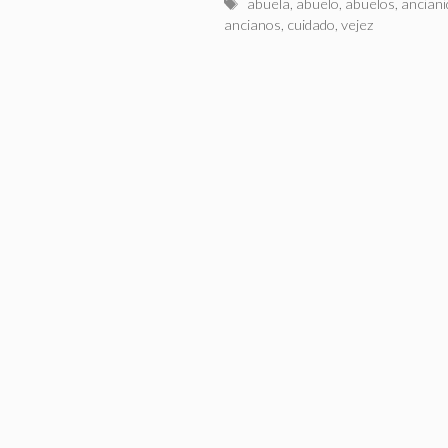
Etiquetas
abuela
,
abuelo
,
abuelos
,
anciani
ancianos
,
cuidado
,
vejez