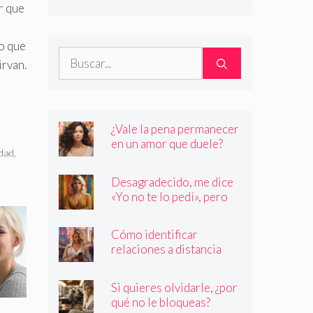
son quienes dicen ser
r que
o que
Buscar:
irvan.
¿Vale la pena permanecer
en un amor que duele?
dad
,
Desagradecido, me dice
«Yo no te lo pedí», pero
siempre quiere más
Cómo identificar
relaciones a distancia
con personas que no son
quienes dicen ser
Si quieres olvidarle, ¿por
qué no le bloqueas?