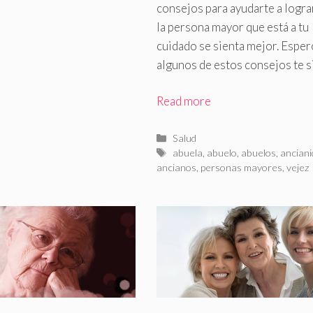
consejos para ayudarte a logra
la persona mayor que está a tu
cuidado se sienta mejor. Esper
algunos de estos consejos te s
Read more
Categorías
Salud
Etiquetas
abuela
,
abuelo
,
abuelos
,
anciani
ancianos
,
personas mayores
,
vejez