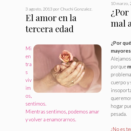
10 marzo,
¿Por
3 agosto, 2013
por
Chuchi Gonzalez.
El amor en la
mal 
tercera edad
¿Por qué
Mi
mayores 
en
Alejamos 
tra
porque
m
s
problemas
viv
cuerpo y 
im
insoporta
os,
queremos
sentimos
.
hogar pu
Mientras sentimos, podemos amar
pesada
.
y volver a enamorarnos.
¿No es te