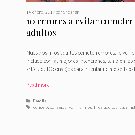
14 enero, 2017
por
Shoshan
10 errores a evitar cometer
adultos
Nuestros hijos adultos cometen errores, lo vemo
incluso con las mejores intenciones, también los
artículo, 10 consejos para intentar no meter la pa
Read more
Categorías
Familia
Etiquetas
consejo
,
consejos
,
Familia
,
hijos
,
hijos adultos
,
paterni