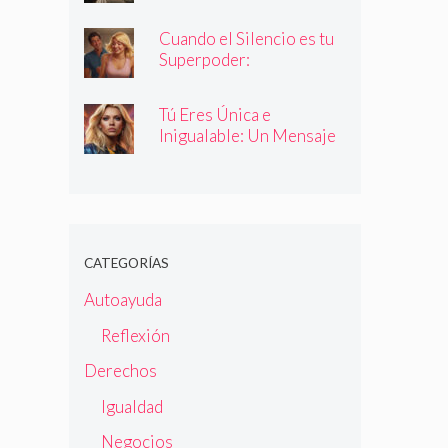
Cuando el Silencio es tu
Superpoder:
Descubriendo la Magia
de Callar
Tú Eres Única e
Inigualable: Un Mensaje
Empoderador para Todas
las Mujeres
CATEGORÍAS
Autoayuda
Reflexión
Derechos
Igualdad
Negocios