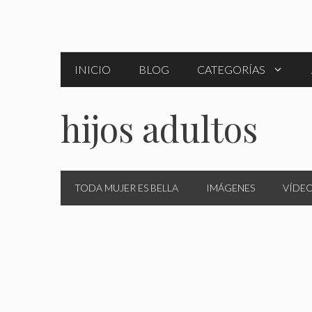
Saltar
al
contenido
INICIO
BLOG
CATEGORÍAS
hijos adultos
TODA MUJER ES BELLA
IMÁGENES
VÍDE