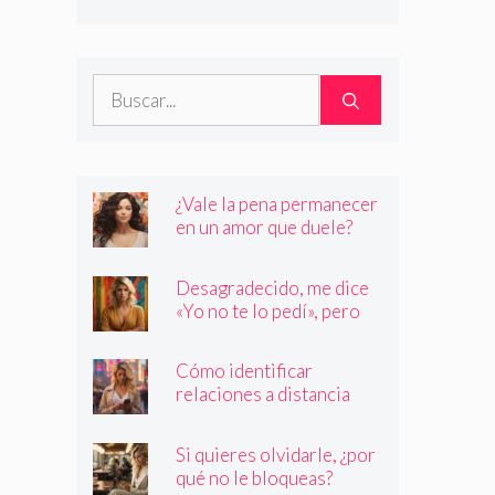
son quienes dicen ser
Buscar:
¿Vale la pena permanecer
en un amor que duele?
Desagradecido, me dice
«Yo no te lo pedí», pero
siempre quiere más
Cómo identificar
relaciones a distancia
con personas que no son
quienes dicen ser
Si quieres olvidarle, ¿por
qué no le bloqueas?