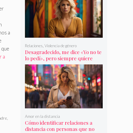
er
n
mos a
e
Relaciones
,
Violencia de género
a que
Desagradecido, me dice «Yo no te
r a
lo pedí», pero siempre quiere
más
,
Amor en la distancia
adre
,
Cómo identificar relaciones a
distancia con personas que no