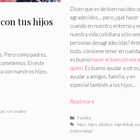
Dicen que es de bien nacidos s
agradecidos… pero ¿qué hacer
 con tus hijos
cuando en nuestro entorno y e
nuestra vida cotidiana sólo ve
personas desagradecidas? Ant
todo, conviene tener en cuent
s
.
Pero como padres,
es bueno
hacer el bien sin mira
 cometemos. En este
quien
.
Es bueno ayudar a otros
ta con nuestros hijos.
ayudar a amigos, familia, y en
especial también a los hijos…
Read more
dad
,
ser madre
Categorías
Familia
Etiquetas
hijos
,
hijos adultos
,
ingratitud
,
m
maternidad