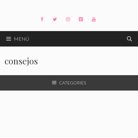
Saltar
al
contenido
MENÚ
consejos
CATEGORIES