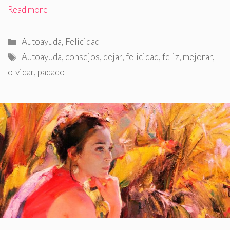
Read more
Categorías
Autoayuda
,
Felicidad
Etiquetas
Autoayuda
,
consejos
,
dejar
,
felicidad
,
feliz
,
mejorar
,
olvidar
,
padado