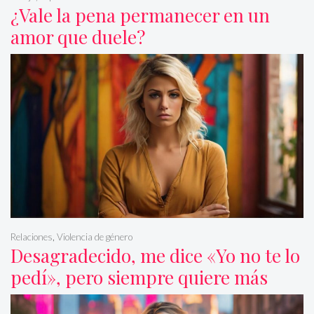
¿Vale la pena permanecer en un
amor que duele?
Relaciones
,
Violencia de género
Desagradecido, me dice «Yo no te lo
pedí», pero siempre quiere más