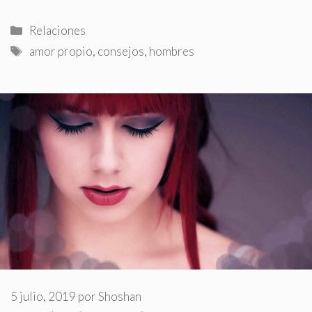
Categorías
Relaciones
Etiquetas
amor propio
,
consejos
,
hombres
5 julio, 2019
por
Shoshan