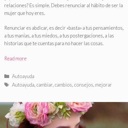
relaciones? Es simple
.
Debes renunciar al hábito de ser la
mujer que hoy eres.
Renunciar es abdicar, es decir «basta» a tus pensamientos,
a tus manías, a tus miedos, a tus postergaciones, a las
historias que te cuentas para no hacer las cosas.
Read more
Categorías
Autoayuda
Etiquetas
Autoayuda
,
cambiar
,
cambios
,
consejos
,
mejorar