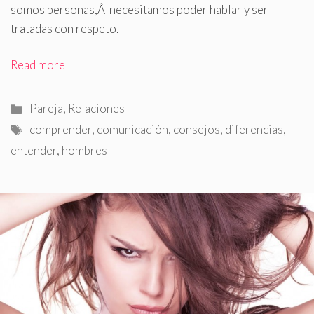
somos personas,Â necesitamos poder hablar y ser
tratadas con respeto.
Read more
Categorías
Pareja
,
Relaciones
Etiquetas
comprender
,
comunicación
,
consejos
,
diferencias
,
entender
,
hombres