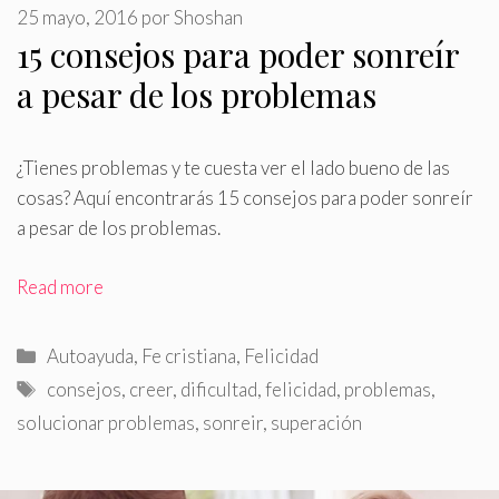
25 mayo, 2016
por
Shoshan
15 consejos para poder sonreír
a pesar de los problemas
¿Tienes problemas y te cuesta ver el lado bueno de las
cosas? Aquí encontrarás 15 consejos para poder sonreír
a pesar de los problemas
.
Read more
Categorías
Autoayuda
,
Fe cristiana
,
Felicidad
Etiquetas
consejos
,
creer
,
dificultad
,
felicidad
,
problemas
,
solucionar problemas
,
sonreir
,
superación