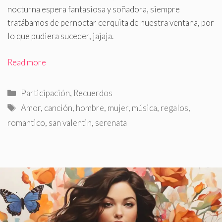
nocturna espera fantasiosa y soñadora, siempre
tratábamos de pernoctar cerquita de nuestra ventana, por
lo que pudiera suceder, jajaja.
Read more
Categorías
Participación
,
Recuerdos
Etiquetas
Amor
,
canción
,
hombre
,
mujer
,
música
,
regalos
,
romantico
,
san valentin
,
serenata