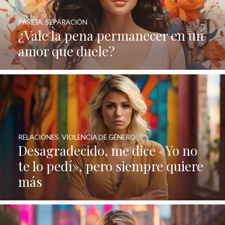
PAREJA
,
SEPARACIÓN
¿Vale la pena permanecer en un
amor que duele?
RELACIONES
,
VIOLENCIA DE GÉNERO
Desagradecido, me dice «Yo no
te lo pedí», pero siempre quiere
más