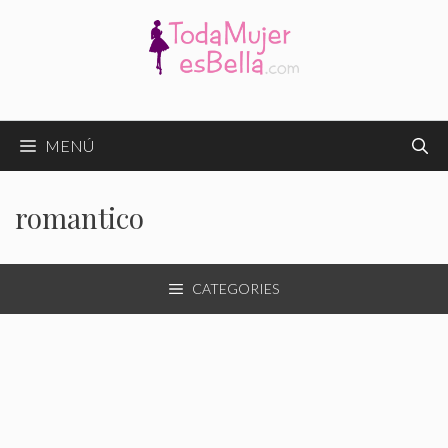
Saltar
al
contenido
MENÚ
romantico
CATEGORIES