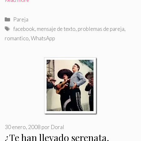
Categorías
Pareja
Etiquetas
facebook
,
mensaje de texto
,
problemas de pareja
,
romantico
,
WhatsApp
30 enero, 2008
por
Doral
¿Te han llevado serenata,