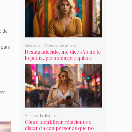
r
o de
Relaciones
,
Violencia de género
 para
Desagradecido, me dice «Yo no te
lo pedí», pero siempre quiere
más
mpo
,
Amor en la distancia
Cómo identificar relaciones a
distancia con personas que no