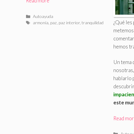
Read more
Categorías
Autoayuda
¿Qué les 
Etiquetas
armonía
,
paz
,
paz interior
,
tranquilidad
metemos 
comentar
hemos tr
Un tema 
nosotras,
hablarlo 
descubri
impacie
este mu
Read mo
Catego
Autoay