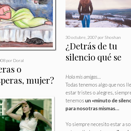
30 octubre, 2007
por
Shoshan
¿Detrás de tu
silencio qué se
008
por
Doral
esconde?
eras o
Hola mis amigas…
speras, mujer?
Todas tenemos algo que nos lle
estar tristes o alegres, siempr
tenemos
un «minuto de silen
para nosotras mismas…
Yo siempre necesito estar a so