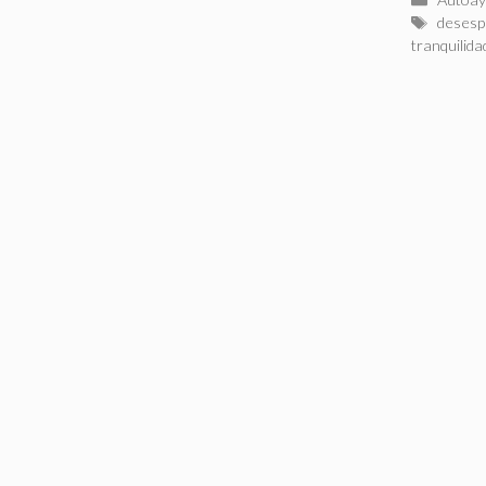
Etiquet
desesp
tranquilida