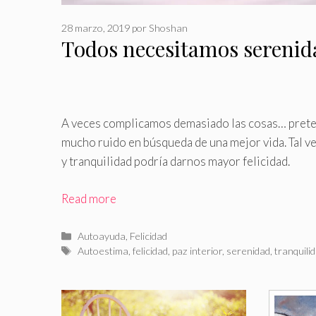
28 marzo, 2019
por
Shoshan
Todos necesitamos serenida
A veces complicamos demasiado las cosas… pre
mucho ruido en búsqueda de una mejor vida
.
Tal v
y tranquilidad podría darnos mayor felicidad.
Read more
Categorías
Autoayuda
,
Felicidad
Etiquetas
Autoestima
,
felicidad
,
paz interior
,
serenidad
,
tranquili