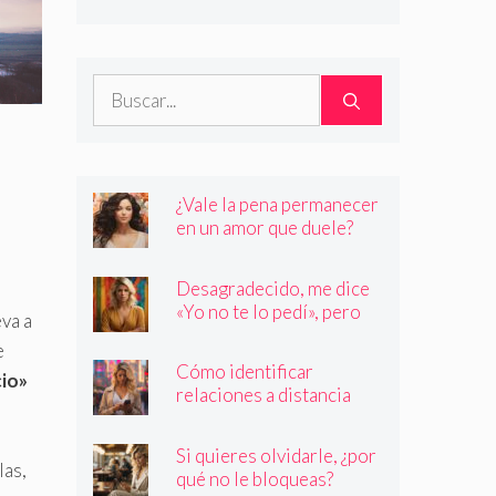
son quienes dicen ser
Buscar:
¿Vale la pena permanecer
en un amor que duele?
Desagradecido, me dice
«Yo no te lo pedí», pero
va a
siempre quiere más
e
Cómo identificar
cio»
relaciones a distancia
con personas que no son
quienes dicen ser
Si quieres olvidarle, ¿por
las,
qué no le bloqueas?