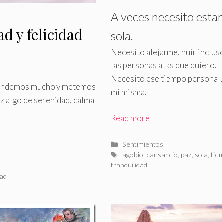
A veces necesito esta
d y felicidad
sola
.
Necesito alejarme, huir inclus
las personas a las que quiero.
Necesito ese tiempo personal,
tendemos mucho y metemos
mí misma.
ez algo de serenidad, calma
Read more
Categorías
Sentimientos
Etiquetas
agobio
,
cansancio
,
paz
,
sola
,
tie
tranquilidad
dad