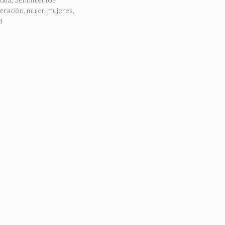
as
eración
,
mujer
,
mujeres
,
d