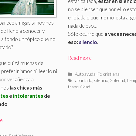
estar callada,
estar en silenci
no se piensen que por ello est
enojada o que me molesta algo
parece amigas si hoy nos
nada de eso…
de lleno a conocer y
Sólo ocurre que
a veces nece
 a fondo un tópico que no
eso:
silencio
.
atado?
Read more
que quizá muchas de
 preferiríamos ni leerlo ni
Categorías
Autoayuda
,
Fe cristiana
por vergüenza a
Etiquetas
apartada
,
silencio
,
Soledad
,
tiem
tranquilidad
rnos
las chicas más
ntes
e
intolerantes
de
ndo
re
rías
uda
,
Sentimientos