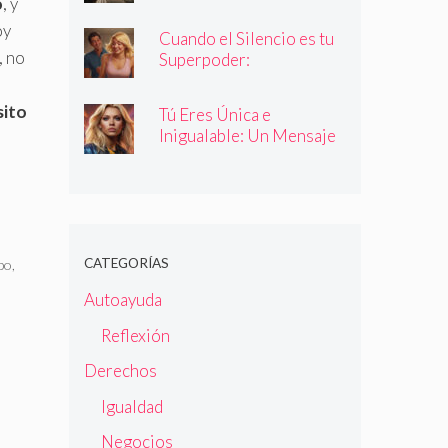
o
, y
oy
Cuando el Silencio es tu
, no
Superpoder:
Descubriendo la Magia
de Callar
sito
Tú Eres Única e
Inigualable: Un Mensaje
Empoderador para Todas
las Mujeres
CATEGORÍAS
po
,
Autoayuda
Reflexión
Derechos
Igualdad
Negocios