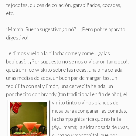
tejocotes, dulces de colación, garapiñados, cocadas,
etc.
¡Mmmh! Suena sugestivo ¿o nó?… ¡Pero pobre aparato
digestivo!
Le dimos vuelo a la hilacha come y come… ¿y las
bebidas?… ¡Por supuesto no se nos olvidaron tampoco!,
quizá un rico wiskito sobre las rocas, una piña colada,
unas medias de seda, un buen par de margaritas, un
tequilita con sal y limón, una cervecita helada, un
ponchecito con brandy (tan tradicional en fin de año),
el
vinito tinto o vinos blancos de
mesa para acompañar las comidas,
la champagñita rica que no falta
¡Ay… mamá; la sidra rosada de uvas,
durazno y manzanita!, que por