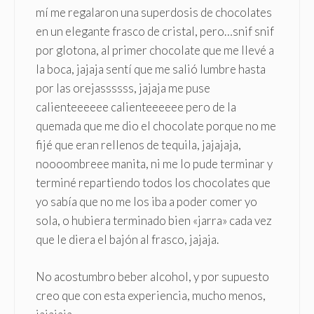
mí me regalaron una superdosis de chocolates
en un elegante frasco de cristal, pero…snif snif
por glotona, al primer chocolate que me llevé a
la boca, jajaja sentí que me salió lumbre hasta
por las orejassssss, jajaja me puse
calienteeeeee calienteeeeee pero de la
quemada que me dio el chocolate porque no me
fijé que eran rellenos de tequila, jajajaja,
noooombreee manita, ni me lo pude terminar y
terminé repartiendo todos los chocolates que
yo sabía que no me los iba a poder comer yo
sola, o hubiera terminado bien «jarra» cada vez
que le diera el bajón al frasco, jajaja.
No acostumbro beber alcohol, y por supuesto
creo que con esta experiencia, mucho menos,