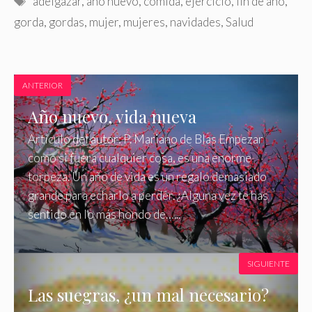
adelgazar
,
año nuevo
,
comida
,
ejercicio
,
fin de año
,
gorda
,
gordas
,
mujer
,
mujeres
,
navidades
,
Salud
ANTERIOR
Año nuevo, vida nueva
Artículo del autor: P. Mariano de Blas Empezar
como si fuera cualquier cosa, es una enorme
torpeza. Un año de vida es un regalo demasiado
grande para echarlo a perder. ¿Alguna vez te has
sentido en lo más hondo de…...
SIGUIENTE
Las suegras, ¿un mal necesario?