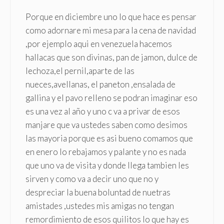
Porque en diciembre uno lo que hace es pensar
como adornare mi mesa para la cena de navidad
,por ejemplo aqui en venezuela hacemos
hallacas que son divinas, pan de jamon, dulce de
lechoza,el pernil,aparte de las
nueces,avellanas, el paneton ,ensalada de
gallina y el pavo relleno se podran imaginar eso
es una vez al año y uno c va a privar de esos
manjare que va ustedes saben como desimos
las mayoria porque es asi bueno comamos que
en enero lo rebajamos y palante y no es nada
que uno va de visita y donde llega tambien les
sirven y como va a decir uno que no y
despreciar la buena boluntad de nuetras
amistades ,ustedes mis amigas no tengan
remordimiento de esos quilitos lo que hay es