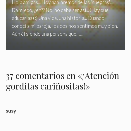
Hola amigas... Hoy hablaremos de las "suegras"...
Da miedo, ¿eh?? No, no debe ser así... (Hay que
educarlas) :) Una vida, una historia... Cuando
conocí a mi pareja, los dos nos sentimos muy bien.
Aún él siendo una persona que…...
37 comentarios en «¡Atención
gorditas cariñositas!»
susy