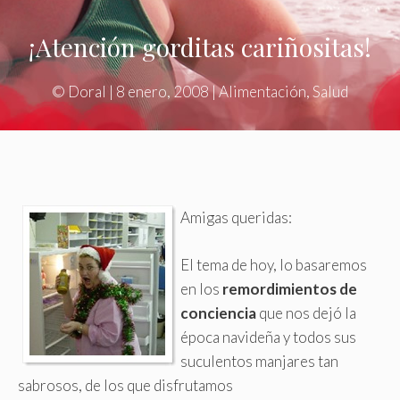
¡Atención gorditas cariñositas!
©
Doral
|
8 enero, 2008
|
Alimentación
,
Salud
Amigas queridas:
El tema de hoy, lo basaremos
en los
remordimientos de
conciencia
que nos dejó la
época navideña y todos sus
suculentos manjares tan
sabrosos, de los que disfrutamos