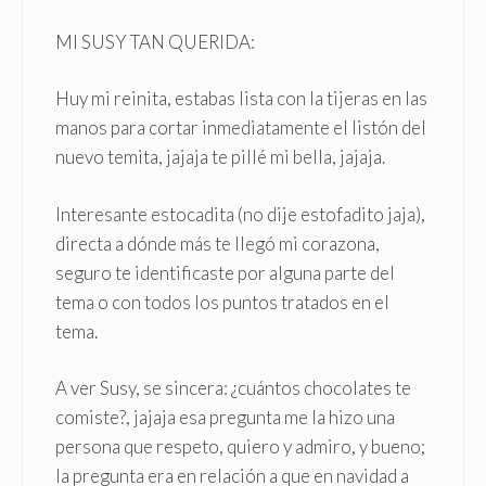
MI SUSY TAN QUERIDA:
Huy mi reinita, estabas lista con la tijeras en las
manos para cortar inmediatamente el listón del
nuevo temita, jajaja te pillé mi bella, jajaja.
Interesante estocadita (no dije estofadito jaja),
directa a dónde más te llegó mi corazona,
seguro te identificaste por alguna parte del
tema o con todos los puntos tratados en el
tema.
A ver Susy, se sincera: ¿cuántos chocolates te
comiste?, jajaja esa pregunta me la hizo una
persona que respeto, quiero y admiro, y bueno;
la pregunta era en relación a que en navidad a