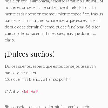
posición con la almohada, rascarte la nariz o algo así… Si
no tienes un desencadenante, invéntatelo. Enfoca tu
mente cada noche en ese movimiento específico, tras un
par de semanas tu cuerpo aprenderá que esa es la señal
de que debe dormir. Créeme, puede funcionar. Sólo ten
cuidado de no hacer nada después, más que dormir…
claro.
¡Dulces sueños!
Dulces sueños, espero que estos consejos te sirvan
para dormir mejor.
Que duermas bien… y a tiempo por fin.
© Autor:
Matilda B.
Etiquetas
consejos
,
descanso
,
dormir
,
insomnio
,
sueño
,