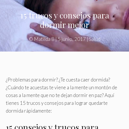
15 trucos y consejos para
dormir mejor
©
Matilda B
|
5 junio, 2017
|
Salud
¿Problemas para dormir? ¿Te cuesta caer dormida?
¿Cuándo te acuestas te viene a la mente un montón de
cosas a la mente que no te dejan dormir en paz? Aquí
tienes 15 trucos y consejos para lograr quedarte
dormida rápidamente:
15 consejos y trucos para