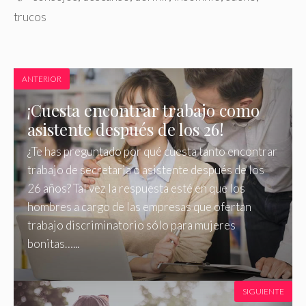
trucos
ANTERIOR
¡Cuesta encontrar trabajo como
asistente después de los 26!
¿Te has preguntado por qué cuesta tanto encontrar
trabajo de secretaria o asistente después de los
26 años? Tal vez la respuesta esté en que los
hombres a cargo de las empresas que ofertan
trabajo discriminatorio sólo para mujeres
bonitas…...
SIGUIENTE