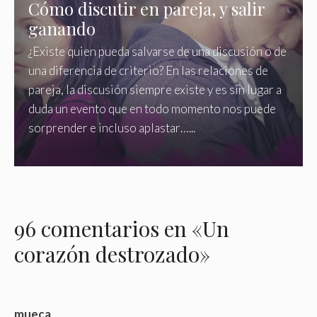
Cómo discutir en pareja, y salir
ganando
¿Existe quien pueda salvarse de una discusión o de
una diferencia de criterio? En las relaciones de
pareja, la discusión siempre existe y es sin lugar a
duda un evento que en todo momento nos puede
sorprender e incluso aplastar…...
96 comentarios en «Un
corazón destrozado»
mueca