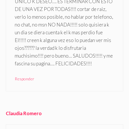
UNICO K DESEO…. ES TERMINAR CON ESTO
DE UNA VEZ POR TODAS!!!! cortar de raiz,
verlo lo menos posible, no hablar por telefono,
no chat, no msn NO NADA!!!!! solo quisiera k
un dia se diera cuenta k el k mas perdio fue
El!!!!! creen k alguna vez eso lo puedan ver mis
ojos?????? la verdad k lo disfrutaria
muchisimo!!!! pero bueno… SALUDOS!!!!! y me
fascina su pagina…. FELICIDADES!!!!
Responder
Claudia Romero