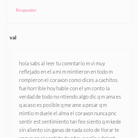
Responder
val
hola sabs al leer tu comntario m vi muy
reflejado en el a mi m mintieron en todo m
rompieron el coraxon como dices a cachitos
fue horrible hoy hable con el ym conto la
verdad de todo no ntiendo algo dic q m ama es
q acaso es posible q me ame a pesar q m
mintio m duele el alma el coraxon nunca pnc
sentir est sentimiento tan feo siento q m kede
sin aliento sin ganas de nada solo de llorar te