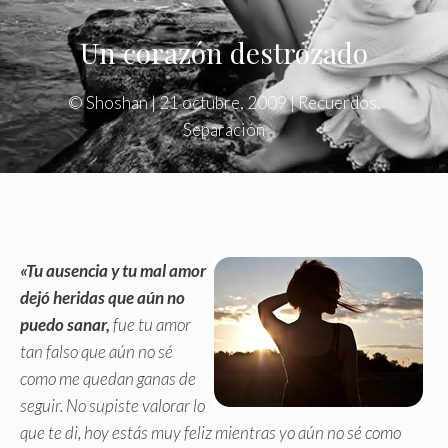
Un corazón destrozado
©
Shoshan
|
21 octubre, 2009
|
Recuerdos
,
Separación
«Tu ausencia y tu mal amor
dejó heridas que aún no
puedo sanar,
fue tu amor
tan falso que aún no sé
como me quedan ganas de
seguir. No supiste valorar lo
que te di, hoy estás muy feliz mientras yo aún no sé como