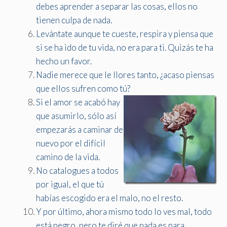
debes aprender a separar las cosas, ellos no
tienen culpa de nada.
Levántate aunque te cueste, respira y piensa que
si se ha ido de tu vida, no era para ti. Quizás te ha
hecho un favor.
Nadie merece que le llores tanto, ¿acaso piensas
que ellos sufren como tú?
Si el amor se acabó hay
que asumirlo, sólo así
empezarás a caminar de
nuevo por el difícil
camino de la vida.
No catalogues a todos
por igual, el que tú
habías escogido era el malo, no el resto.
Y por último, ahora mismo todo lo ves mal, todo
está negro, pero te diré que nada es para