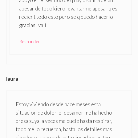
apoyo en el sentido de q hay q salir a delant
apesar de todo kiero levantarme apesar q es
recient todo esto pero se q puedo hacerlo
gracias . vali
Responder
laura
Estoy viviendo desde hace meses esta
situacion de dolor, el desamor me ha hecho
presa suya, a veces me duele hasta respirar,
todo me lo recuerda, hasta los detalles mas
simples o lugares de esta ciudad me gritan,