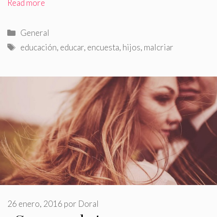
Read more
Categorías
General
Etiquetas
educación
,
educar
,
encuesta
,
hijos
,
malcriar
26 enero, 2016
por
Doral