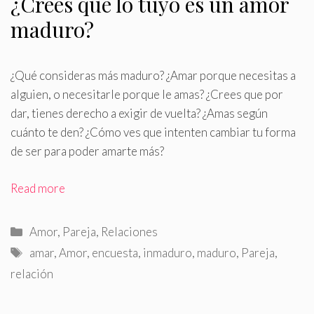
¿Crees que lo tuyo es un amor
maduro?
¿Qué consideras más maduro? ¿Amar porque necesitas a
alguien, o necesitarle porque le amas? ¿Crees que por
dar, tienes derecho a exigir de vuelta? ¿Amas según
cuánto te den? ¿Cómo ves que intenten cambiar tu forma
de ser para poder amarte más?
Read more
Categorías
Amor
,
Pareja
,
Relaciones
Etiquetas
amar
,
Amor
,
encuesta
,
inmaduro
,
maduro
,
Pareja
,
relación