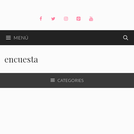
Saltar
al
contenido
MENÚ
encuesta
CATEGORIES