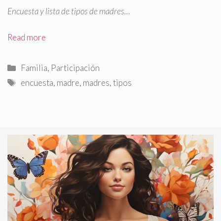
Encuesta y lista de tipos de madres…
Read more
Categorías
Familia
,
Participación
Etiquetas
encuesta
,
madre
,
madres
,
tipos