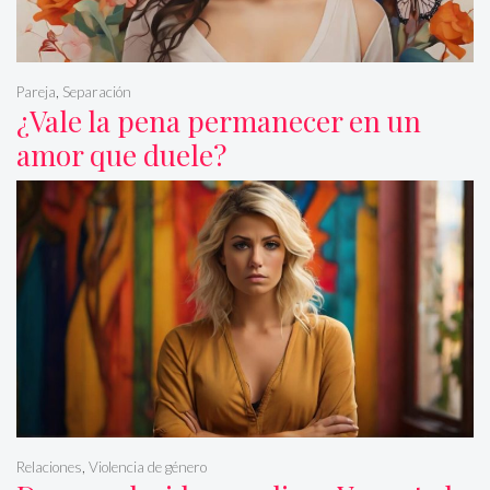
Pareja
,
Separación
¿Vale la pena permanecer en un
amor que duele?
Relaciones
,
Violencia de género