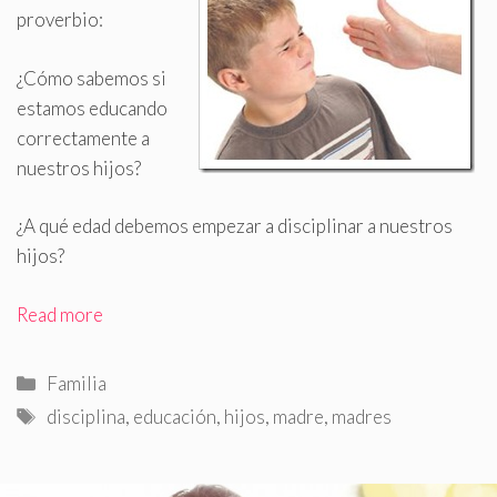
proverbio:
¿Cómo sabemos si
estamos educando
correctamente a
nuestros hijos?
¿A qué edad debemos empezar a disciplinar a nuestros
hijos?
Read more
Categorías
Familia
Etiquetas
disciplina
,
educación
,
hijos
,
madre
,
madres