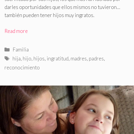
darles oportunidades que ellos mismos no tuvieron…
también pueden tener hijos muy ingratos.
Read more
Categorías
Familia
Etiquetas
hija
,
hijo
,
hijos
,
ingratitud
,
madres
,
padres
,
reconocimiento