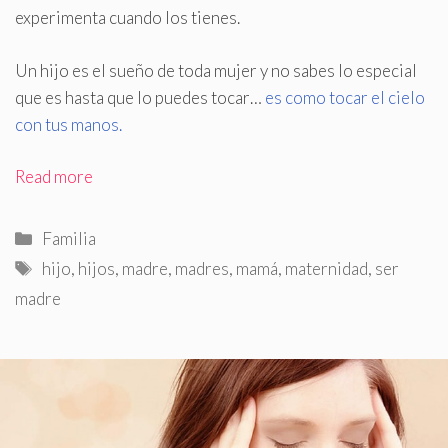
experimenta cuando los tienes
.
Un hijo es el sueño de toda mujer y no sabes lo especial
que es hasta que lo puedes tocar…
es como tocar el cielo
con tus manos.
Read more
Categorías
Familia
Etiquetas
hijo
,
hijos
,
madre
,
madres
,
mamá
,
maternidad
,
ser
madre