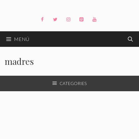
Saltar
al
contenido
MENÚ
madres
CATEGORIES