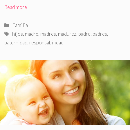
Read more
Categorías
Familia
Etiquetas
hijos
,
madre
,
madres
,
madurez
,
padre
,
padres
,
paternidad
,
responsabilidad