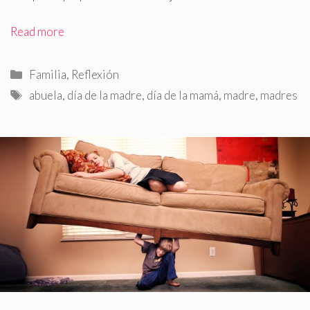
Read more
Categorías
Familia
,
Reflexión
Etiquetas
abuela
,
día de la madre
,
día de la mamá
,
madre
,
madres