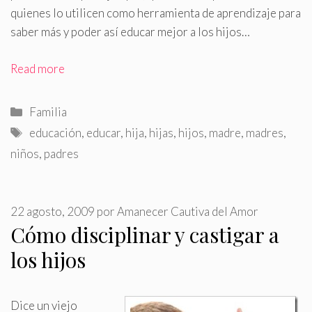
quienes lo utilicen como herramienta de aprendizaje para
saber más y poder así educar mejor a los hijos…
Read more
Categorías
Familia
Etiquetas
educación
,
educar
,
hija
,
hijas
,
hijos
,
madre
,
madres
,
niños
,
padres
22 agosto, 2009
por
Amanecer Cautiva del Amor
Cómo disciplinar y castigar a
los hijos
Dice un viejo