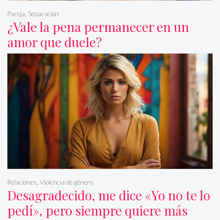
Pareja
,
Separación
¿Vale la pena permanecer en un
amor que duele?
Relaciones
,
Violencia de género
Desagradecido, me dice «Yo no te lo
pedí», pero siempre quiere más