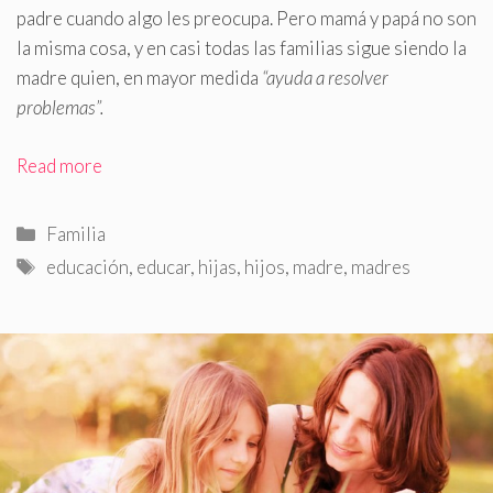
padre cuando algo les preocupa. Pero mamá y papá no son
la misma cosa, y en casi todas las familias sigue siendo la
madre quien, en mayor medida
“ayuda a resolver
problemas”.
Read more
Categorías
Familia
Etiquetas
educación
,
educar
,
hijas
,
hijos
,
madre
,
madres