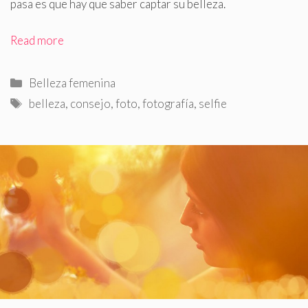
pasa es que hay que saber captar su belleza.
Read more
Categorías
Belleza femenina
Etiquetas
belleza
,
consejo
,
foto
,
fotografía
,
selfie