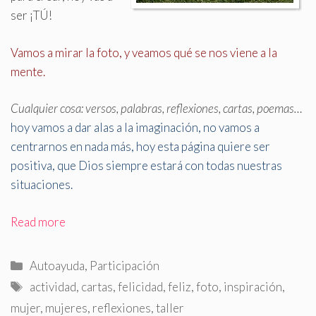
ser ¡TÚ!
Vamos a mirar la foto, y veamos qué se nos viene a la
mente
.
Cualquier cosa: versos, palabras, reflexiones, cartas, poemas…
hoy vamos a dar alas a la imaginación, no vamos a
centrarnos en nada más, hoy esta página quiere ser
positiva, que Dios siempre estará con todas nuestras
situaciones.
Read more
Categorías
Autoayuda
,
Participación
Etiquetas
actividad
,
cartas
,
felicidad
,
feliz
,
foto
,
inspiración
,
mujer
,
mujeres
,
reflexiones
,
taller