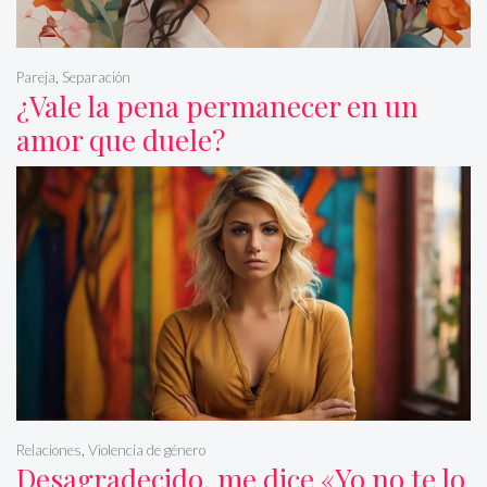
Pareja
,
Separación
¿Vale la pena permanecer en un
amor que duele?
Relaciones
,
Violencia de género
Desagradecido, me dice «Yo no te lo