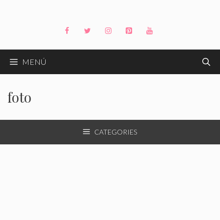
Saltar
al
contenido
MENÚ
foto
CATEGORIES