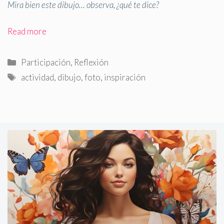
Mira bien este dibujo… observa, ¿qué te dice?
Read more
Categorías
Participación
,
Reflexión
Etiquetas
actividad
,
dibujo
,
foto
,
inspiración