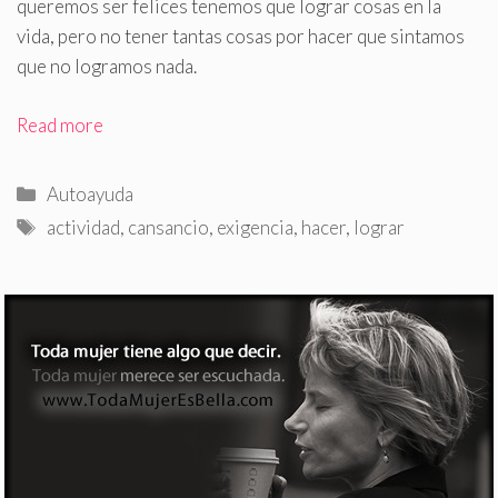
queremos ser felices tenemos que lograr cosas en la
vida, pero no tener tantas cosas por hacer que sintamos
que no logramos nada.
Read more
Categorías
Autoayuda
Etiquetas
actividad
,
cansancio
,
exigencia
,
hacer
,
lograr