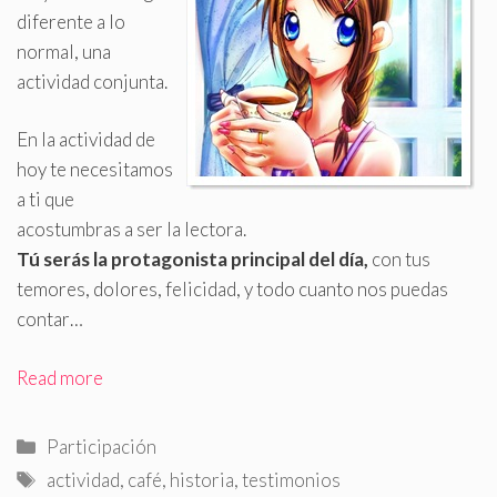
diferente a lo
normal, una
actividad conjunta
.
En la actividad de
hoy te necesitamos
a ti que
acostumbras a ser la lectora.
Tú serás la protagonista principal del día,
con tus
temores, dolores, felicidad, y todo cuanto nos puedas
contar…
Read more
Categorías
Participación
Etiquetas
actividad
,
café
,
historia
,
testimonios