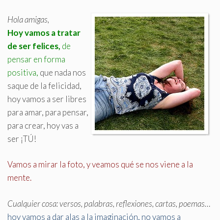
Hola amigas,
Hoy vamos a tratar
de ser felices,
de
pensar en forma
positiva,
que nada nos
saque de la felicidad,
hoy vamos a ser libres
para amar, para pensar,
para crear, hoy vas a
ser ¡TÚ!
Vamos a mirar la foto, y veamos qué se nos viene a la
mente
.
Cualquier cosa: versos, palabras, reflexiones, cartas, poemas…
hoy vamos a dar alas a la imaginación, no vamos a