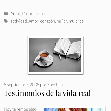
Categorías
Amor
,
Participación
Etiquetas
actividad
,
Amor
,
corazón
,
mujer
,
mujeres
5 septiembre, 2008
por
Shoshan
Testimonios de la vida real
Hoy tenemos algo