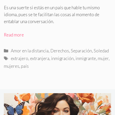
Es una suerte si estás en un país que hable tu mismo
idioma, pues se te facilitan las cosas al momento de
entablar una conversación.
Read more
Categorías
Amor en la distancia
,
Derechos
,
Separación
,
Soledad
Etiquetas
extrajero
,
extranjera
,
inmigración
,
inmigrante
,
mujer
,
mujeres
,
país