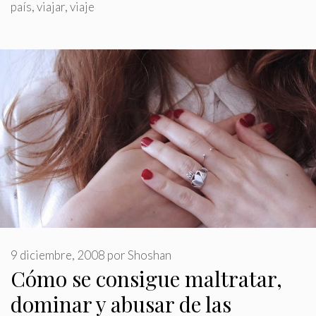
país
,
viajar
,
viaje
9 diciembre, 2008
por
Shoshan
Cómo se consigue maltratar,
dominar y abusar de las