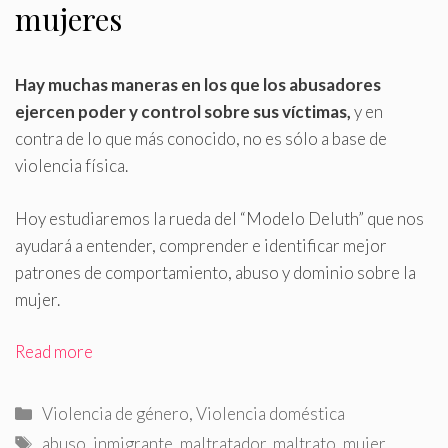
mujeres
Hay muchas maneras en los que los abusadores
ejercen poder y control sobre sus víctimas,
y en
contra de lo que más conocido, no es sólo a base de
violencia física
.
Hoy estudiaremos la rueda del “Modelo Deluth” que nos
ayudará a entender, comprender e identificar mejor
patrones de comportamiento, abuso y dominio sobre la
mujer.
Read more
Categorías
Violencia de género
,
Violencia doméstica
Etiquetas
abuso
,
inmigrante
,
maltratador
,
maltrato
,
mujer
,