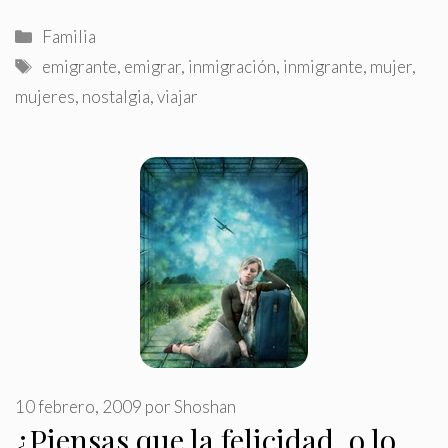
Categorías
Familia
Etiquetas
emigrante
,
emigrar
,
inmigración
,
inmigrante
,
mujer
,
mujeres
,
nostalgia
,
viajar
10 febrero, 2009
por
Shoshan
¿Piensas que la felicidad, o lo