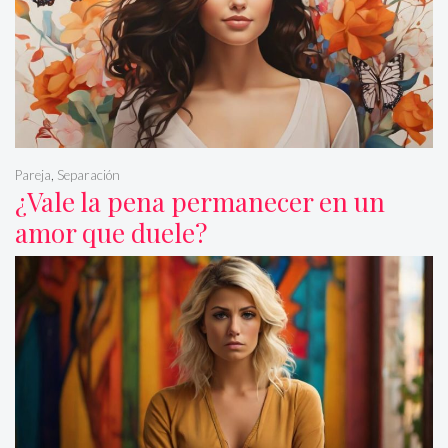
Pareja
,
Separación
¿Vale la pena permanecer en un
amor que duele?