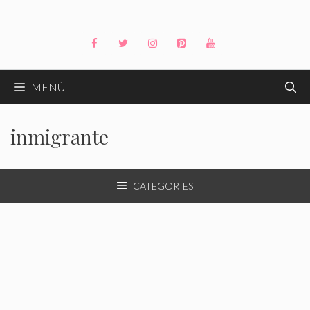
Saltar
al
contenido
MENÚ
inmigrante
CATEGORIES