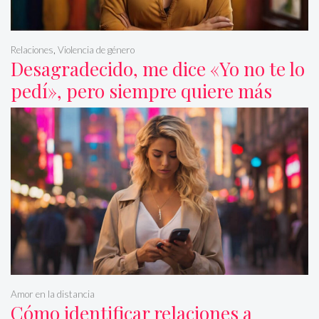
Relaciones
,
Violencia de género
Desagradecido, me dice «Yo no te lo
pedí», pero siempre quiere más
Amor en la distancia
Cómo identificar relaciones a