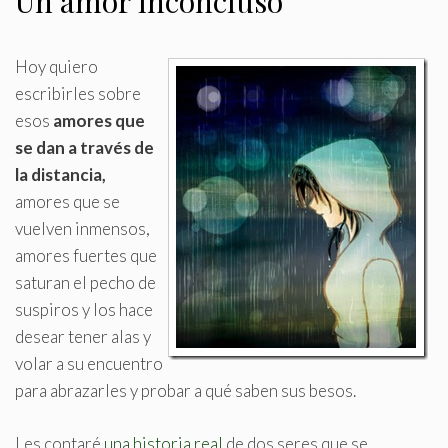
Un amor inconcluso
Hoy quiero
escribirles sobre
esos
amores que
se dan a través de
la distancia,
amores que se
vuelven inmensos,
amores fuertes que
saturan el pecho de
suspiros y los hace
desear tener alas y
volar a su encuentro
para abrazarles y probar a qué saben sus besos
.
Les contaré
una historia real
de dos seres que se