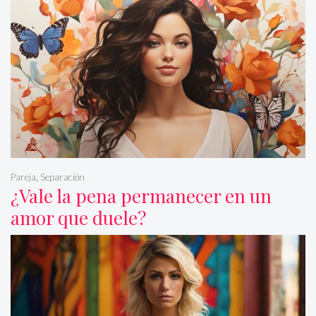
Pareja
,
Separación
¿Vale la pena permanecer en un
amor que duele?