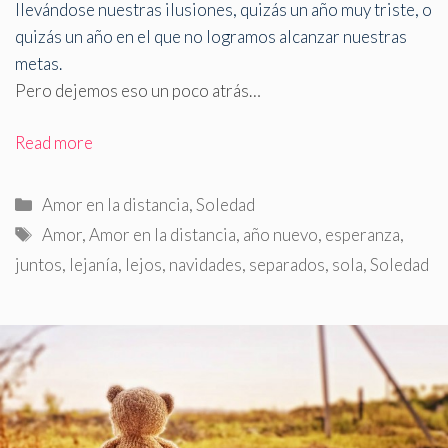
llevándose nuestras ilusiones, quizás un año muy triste, o
quizás un año en el que no logramos alcanzar nuestras
metas
.
Pero dejemos eso un poco atrás…
Read more
Categorías
Amor en la distancia
,
Soledad
Etiquetas
Amor
,
Amor en la distancia
,
año nuevo
,
esperanza
,
juntos
,
lejanía
,
lejos
,
navidades
,
separados
,
sola
,
Soledad