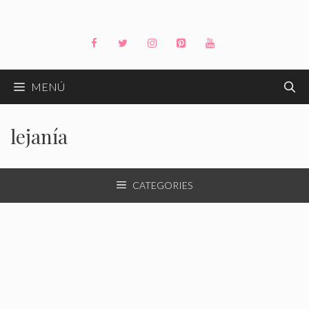
Saltar
al
contenido
MENÚ
lejanía
CATEGORIES