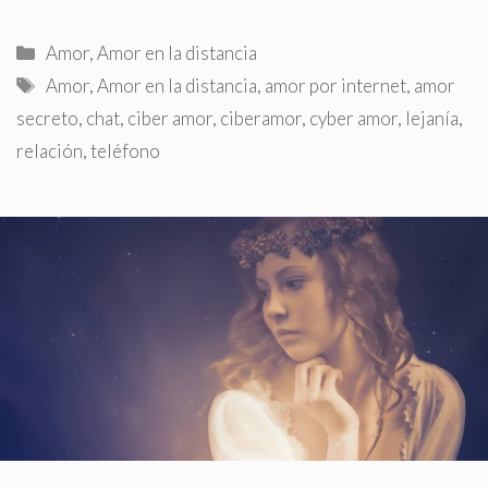
Categorías
Amor
,
Amor en la distancia
Etiquetas
Amor
,
Amor en la distancia
,
amor por internet
,
amor
secreto
,
chat
,
ciber amor
,
ciberamor
,
cyber amor
,
lejanía
,
relación
,
teléfono