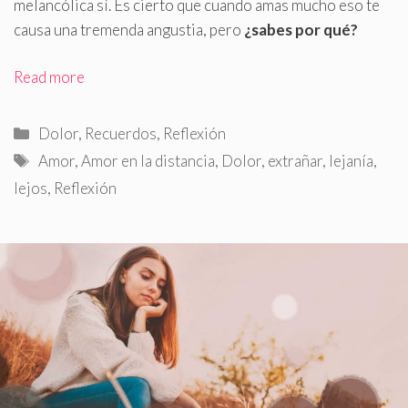
melancólica sí. Es cierto que cuando amas mucho eso te
causa una tremenda angustia, pero
¿sabes por qué?
Read more
Categorías
Dolor
,
Recuerdos
,
Reflexión
Etiquetas
Amor
,
Amor en la distancia
,
Dolor
,
extrañar
,
lejanía
,
lejos
,
Reflexión