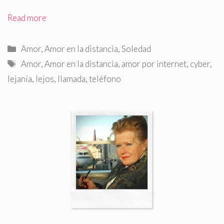
Read more
Categorías
Amor
,
Amor en la distancia
,
Soledad
Etiquetas
Amor
,
Amor en la distancia
,
amor por internet
,
cyber
,
lejanía
,
lejos
,
llamada
,
teléfono