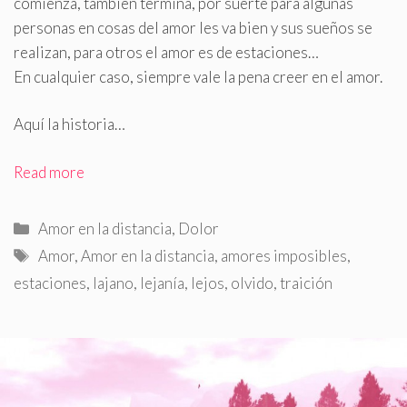
comienza, también termina, por suerte para algunas
personas en cosas del amor les va bien y sus sueños se
realizan, para otros el amor es de estaciones…
En cualquier caso, siempre vale la pena creer en el amor
.
Aquí la historia…
Read more
Categorías
Amor en la distancia
,
Dolor
Etiquetas
Amor
,
Amor en la distancia
,
amores imposibles
,
estaciones
,
lajano
,
lejanía
,
lejos
,
olvido
,
traición