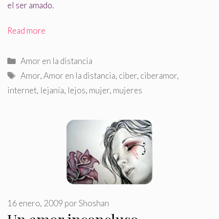
el ser amado.
Read more
Categorías
Amor en la distancia
Etiquetas
Amor
,
Amor en la distancia
,
ciber
,
ciberamor
,
internet
,
lejanía
,
lejos
,
mujer
,
mujeres
16 enero, 2009
por
Shoshan