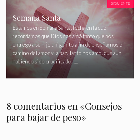
SIGUIENTE
Semana Santa
Estamos en Semana Santa, fecha en la que
recordamos que Dios nos amó tanto que nos
entregó a su hijo unigénito a fin de enseñarnos el
camino del amor y la paz. Tanto nos amó, que aun
habiendo sido crucificado…...
8 comentarios en «Consejos
para bajar de peso»