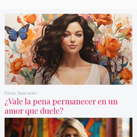
Pareja
,
Separación
¿Vale la pena permanecer en un
amor que duele?