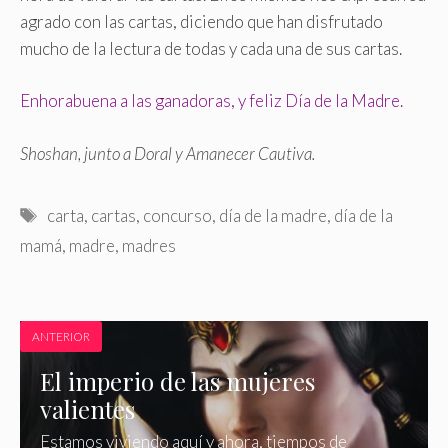
agrado con las cartas, diciendo que han disfrutado
mucho de la lectura de todas y cada una de sus cartas.
Enhorabuena a las ganadoras, y feliz Día de la Madre.
Shoshan, junto a Doral y Amanecer Cautiva.
Etiquetas
carta
,
cartas
,
concurso
,
día de la madre
,
día de la
mamá
,
madre
,
madres
ANTERIOR
El imperio de las mujeres
valientes
Estamos viviendo aquí y ahora, tiempos de