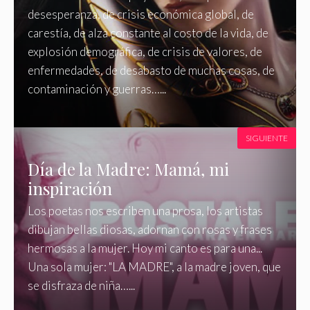
desesperanza, de crisis económica global, de
carestía, de alza constante al costo de la vida, de
explosión demográfica, de crisis de valores, de
enfermedades, de desabasto de muchas cosas, de
contaminación y guerras…...
SIGUIENTE
Día de la Madre: Mamá, mi
inspiración
Los poetas nos escriben una prosa, los artistas
dibujan bellas diosas, adornan con rosas y frases
hermosas a la mujer. Hoy mi canto es para una...
Una sola mujer: "LA MADRE", a la madre joven, que
se disfraza de niña…...