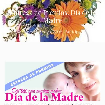
Entrega de Premios: Día de la
Madre
©
Shoshan
|
8 mayo, 2009
|
Participación