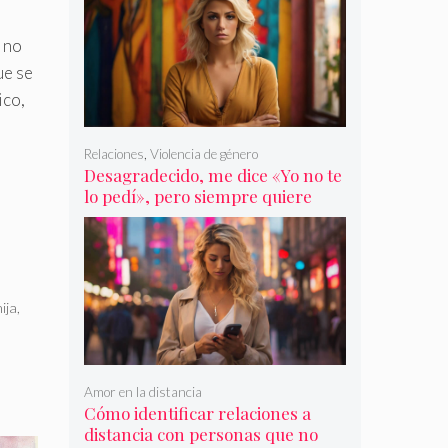
 no
ue se
ico,
Relaciones
,
Violencia de género
Desagradecido, me dice «Yo no te
lo pedí», pero siempre quiere
más
hija
,
Amor en la distancia
Cómo identificar relaciones a
distancia con personas que no