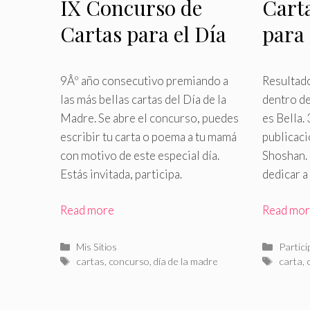
IX Concurso de
Cart
Cartas para el Día
para 
de la Madre
Mad
9Âº año consecutivo premiando a
Resultad
las más bellas cartas del Día de la
dentro de
Madre
.
Se abre el concurso, puedes
es Bella
.
escribir tu carta o poema a tu mamá
publicac
con motivo de este especial día.
Shoshan.
Estás invitada, participa.
dedicar a
Read more
Read mo
Categorías
Catego
Mis Sitios
Partici
Etiquetas
Etiquet
cartas
,
concurso
,
día de la madre
carta
,