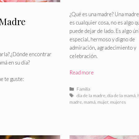
¿Qué es una madre? Una madre
a Madre
es cualquier cosa, no es algo q
puede dejar de lado
.
Es algo ún
especial, hermoso y digno de
admiración, agradecimiento y
tarla? ¿Dónde encontrar
celebración.
amá en su día?
Read more
e te guste:
Categorías
Familia
Etiquetas
día de la madre
,
día de la mamá
,
madre
,
mamá
,
mujer
,
mujeres