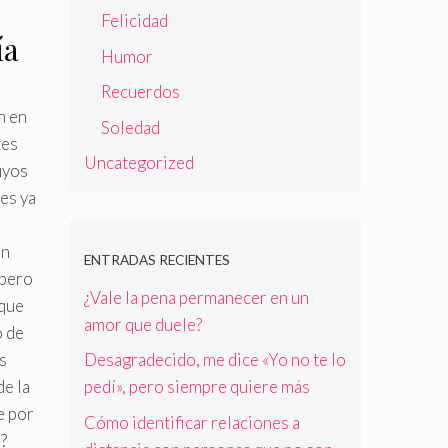
Felicidad
ía
Humor
Recuerdos
n en
Soledad
tes
Uncategorized
uyos
es ya
un
ENTRADAS RECIENTES
 pero
¿Vale la pena permanecer en un
 que
amor que duele?
o de
s
Desagradecido, me dice «Yo no te lo
de la
pedí», pero siempre quiere más
e por
Cómo identificar relaciones a
?