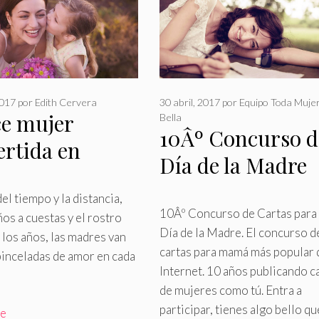
2017
por
Edith Cervera
30 abril, 2017
por
Equipo Toda Muje
ce mujer
Bella
10Âº Concurso d
ertida en
Día de la Madre
e!
del tiempo y la distancia,
10Âº Concurso de Cartas para 
ños a cuestas y el rostro
Día de la Madre
.
El concurso d
 los años, las madres van
cartas para mamá más popular 
pinceladas de amor en cada
Internet. 10 años publicando c
de mujeres como tú. Entra a
participar, tienes algo bello qu
re