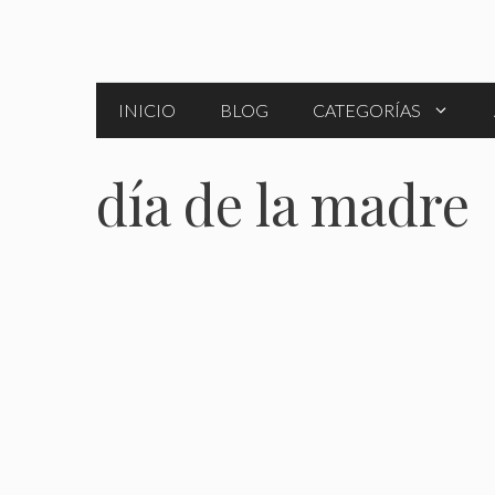
Saltar
al
contenido
INICIO
BLOG
CATEGORÍAS
día de la madre