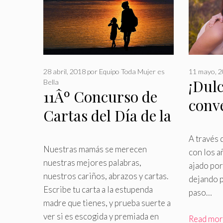
28 abril, 2018
por
Equipo Toda Mujer es
11 mayo, 
¡Dul
Bella
11Âº Concurso de
conv
Cartas del Día de la
madr
Madre
A través 
Nuestras mamás se merecen
con los a
nuestras mejores palabras,
ajado por
nuestros cariños, abrazos y cartas
.
dejando 
Escribe tu carta a la estupenda
paso…
madre que tienes, y prueba suerte a
ver si es escogida y premiada en
Read mo