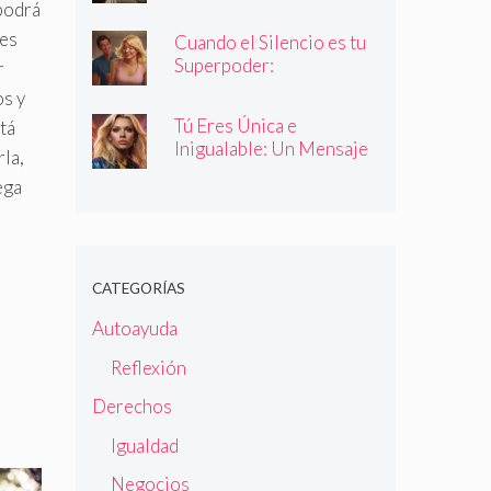
 podrá
 es
Cuando el Silencio es tu
Superpoder:
r
Descubriendo la Magia
os y
de Callar
Tú Eres Única e
tá
Inigualable: Un Mensaje
rla,
Empoderador para Todas
ega
las Mujeres
CATEGORÍAS
Autoayuda
Reflexión
Derechos
Igualdad
Negocios