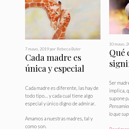
10 mayo, 
7 mayo, 2019
por
Rebeca Byler
Qué e
Cada madre es
signi
única y especial
Ser madre
Cada madre es diferente, las hay de
implica, 
todo tipo… y cada cual tiene algo
supone pa
especial y único digno de admirar
.
Pensamien
lo que su
Amamos a nuestras madres, tal y
como son.