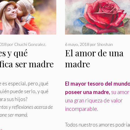
2018
por
Chuchi Gonzalez.
6 mayo, 2018
por
Shoshan
s y qué
El amor de una
fica ser madre
madre
 es especial, pero ¿qué
El mayor tesoro del mundo
quién puede serlo, y qué
poseer una madre,
su amor
ra sus hijos?
una gran riqueza de valor
tos y reflexiones acerca de
incomparable
.
pone ser mamá
.
Todos nuestros amores podría