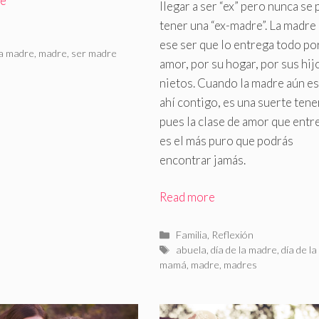
re
llegar a ser “ex” pero nunca se
tener una “ex-madre”. La madre
rías
ese ser que lo entrega todo po
as
la madre
,
madre
,
ser madre
amor, por su hogar, por sus hij
nietos. Cuando la madre aún es
ahí contigo, es una suerte tene
pues la clase de amor que entr
es el más puro que podrás
encontrar jamás.
Read more
Categorías
Familia
,
Reflexión
Etiquetas
abuela
,
día de la madre
,
día de la
mamá
,
madre
,
madres