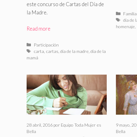
este concurso de Cartas del Día de
la Madre.
Catego
Familia
Etiquet
día de 
homenaje
,
Read more
Categorías
Participación
Etiquetas
carta
,
cartas
,
día de la madre
,
día de la
mamá
28 abril, 2016
por
Equipo Toda Mujer es
9 mayo, 2
Bella
Bella