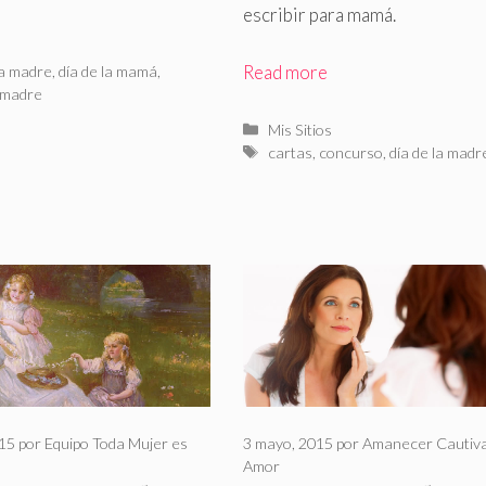
escribir para mamá.
rías
as
Read more
la madre
,
día de la mamá
,
madre
Categorías
Mis Sitios
Etiquetas
cartas
,
concurso
,
día de la madr
015
por
Equipo Toda Mujer es
3 mayo, 2015
por
Amanecer Cautiva
Amor