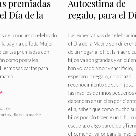
as premiadas
Autoestima de
el Día de la
regalo, para el D
re
de la Madre
os del concurso celebrado
Las expectativas de celebració
 la página de Toda Mujer
el Día de la Madre son diferen
3 cartas premiadas con
de un hogar al otro, la madre c
ión como postales
hijos ya son grandes y en quien
 Hermosas cartas para
han volcado amor y sacrificio,
 mamá.
esperan un regalo, un abrazo, 
reconocimiento de sus hijos…
re
las madres de niños pequeños
dependen en un cien por cient
rías
pación
ella, saben que como mucho su
as
cartas
,
día de la madre
hijos podrán traerle un dibujo 
escuela, o algo parecido
.
¿Tien
ello, menor valor para la madre