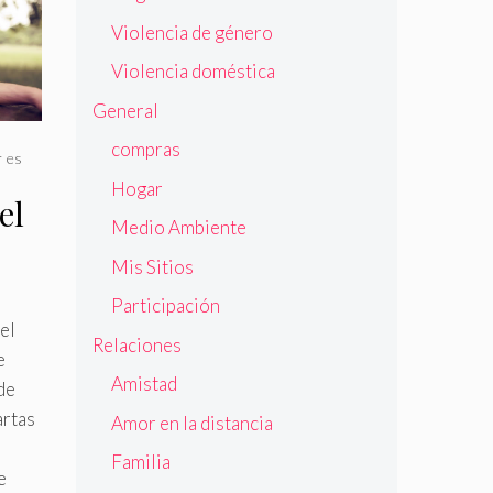
Violencia de género
Violencia doméstica
General
compras
r es
Hogar
el
Medio Ambiente
Mis Sitios
Participación
el
Relaciones
e
Amistad
de
artas
Amor en la distancia
Familia
e