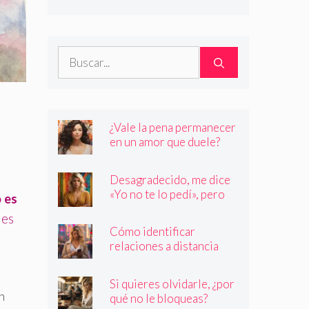
son quienes dicen ser
Buscar:
¿Vale la pena permanecer
en un amor que duele?
Desagradecido, me dice
«Yo no te lo pedí», pero
 es
siempre quiere más
 es
Cómo identificar
relaciones a distancia
con personas que no son
quienes dicen ser
Si quieres olvidarle, ¿por
n
qué no le bloqueas?