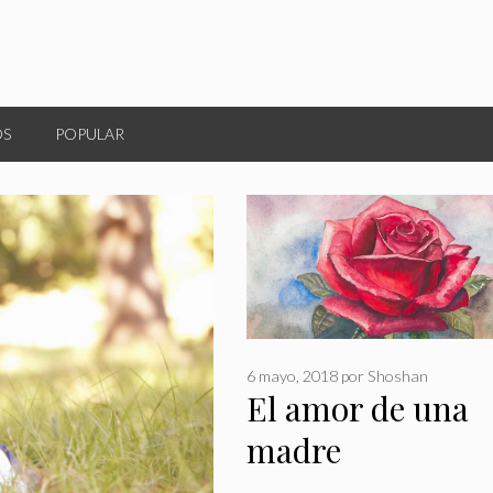
OS
POPULAR
6 mayo, 2018
por
Shoshan
El amor de una
madre