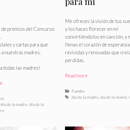
para mí
Me ofreces la visión de tus su
a de premios del Concurso
y los haces florecer en mí
.
convirtiéndolos en canción, y
tales y cartas para que
llenas el corazón de esperanza
 a nuestras madres.
revividas y renovadas que creí
perdidas.
a a todas las madres!
Read more
re
Categorías
Familia
Etiquetas
día de la madre
,
día de la mamá
,
rías
ios
as
,
día de la madre
,
día de la
re