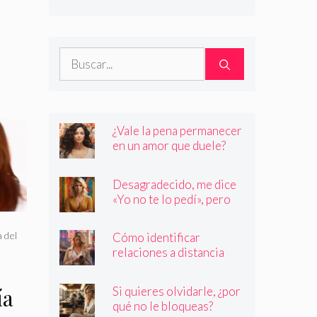
son quienes dicen ser
Buscar:
¿Vale la pena permanecer
en un amor que duele?
Desagradecido, me dice
«Yo no te lo pedí», pero
siempre quiere más
 del
Cómo identificar
relaciones a distancia
con personas que no son
quienes dicen ser
Si quieres olvidarle, ¿por
ía
qué no le bloqueas?