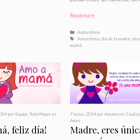
Read more
Categorías
Autoestima
Etiquetas
Autoestima
,
día de la madre
,
día 
mamá
2014
por
Equipo Toda Mujer es
7 mayo, 2014
por
Amanecer Cautiva
Amor
, feliz día!
Madre, eres únic