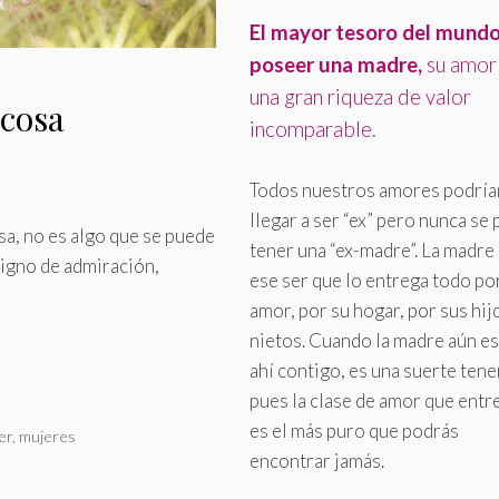
El mayor tesoro del mundo
poseer una madre,
su amor
una gran riqueza de valor
 cosa
incomparable
.
Todos nuestros amores podría
llegar a ser “ex” pero nunca se
a, no es algo que se puede
tener una “ex-madre”. La madre
digno de admiración,
ese ser que lo entrega todo po
amor, por su hogar, por sus hij
nietos. Cuando la madre aún es
ahí contigo, es una suerte tene
pues la clase de amor que entr
es el más puro que podrás
er
,
mujeres
encontrar jamás.