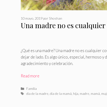
10 mayo, 2019
por
Shoshan
Una madre no es cualquier
¿Qué es una madre? Una madre no es cualquier cos
dejar de lado
.
Es algo único, especial, hermoso y 
agradecimiento y celebración.
Read more
Categorías
Familia
Etiquetas
día de la madre
,
día de la mamá
,
hija
,
madre
,
mamá
,
muj