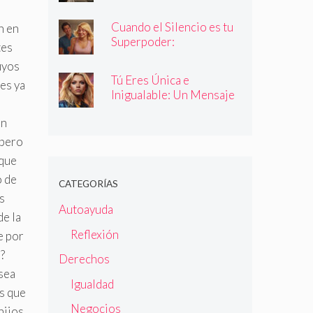
Cuando el Silencio es tu
n en
Superpoder:
tes
Descubriendo la Magia
uyos
de Callar
Tú Eres Única e
es ya
Inigualable: Un Mensaje
Empoderador para Todas
un
las Mujeres
 pero
 que
o de
CATEGORÍAS
s
Autoayuda
de la
Reflexión
e por
?
Derechos
 sea
Igualdad
s que
Negocios
hijos.