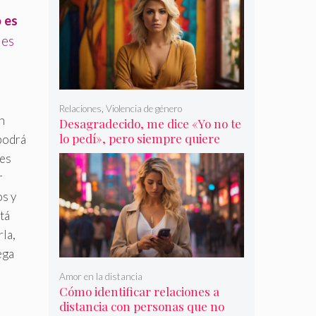
 es
 es
Relaciones
,
Violencia de género
n
Desagradecido, me dice «Yo no te
lo pedí», pero siempre quiere
 podrá
más
 es
r
os y
tá
rla,
ega
Amor en la distancia
Cómo identificar relaciones a
distancia con personas que no