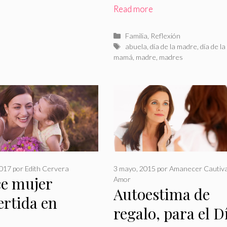
Read more
Categorías
Familia
,
Reflexión
Etiquetas
abuela
,
día de la madre
,
día de la
mamá
,
madre
,
madres
2017
por
Edith Cervera
3 mayo, 2015
por
Amanecer Cautiva
ce mujer
Amor
Autoestima de
ertida en
regalo, para el D
e!