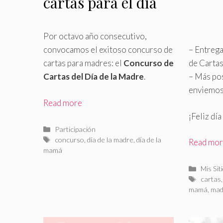
cartas para el día
de la madre
Por octavo año consecutivo,
convocamos el exitoso concurso de
– Entreg
cartas para madres: el
Concurso de
de Cartas
Cartas del Día de la Madre
.
– Más pos
enviemos
Read more
¡Feliz dí
Categorías
Participación
Etiquetas
concurso
,
día de la madre
,
día de la
Read mo
mamá
Catego
Mis Sit
Etiquet
cartas
mamá
,
mad