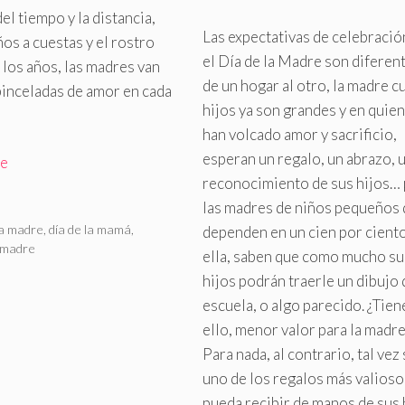
de la Madre
del tiempo y la distancia,
Las expectativas de celebració
ños a cuestas y el rostro
el Día de la Madre son diferen
 los años, las madres van
de un hogar al otro, la madre c
pinceladas de amor en cada
hijos ya son grandes y en quien
han volcado amor y sacrificio,
esperan un regalo, un abrazo, 
re
reconocimiento de sus hijos…
las madres de niños pequeños
rías
as
la madre
,
día de la mamá
,
dependen en un cien por cient
madre
ella, saben que como mucho su
hijos podrán traerle un dibujo 
escuela, o algo parecido
.
¿Tien
ello, menor valor para la madre
Para nada, al contrario, tal vez
uno de los regalos más valioso
pueda recibir de manos de sus 