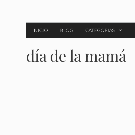
Saltar
al
contenido
INICIO
BLOG
CATEGORÍAS
día de la mamá