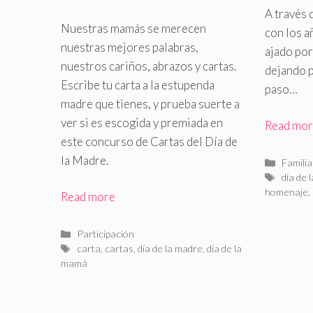
Madre
A través 
Nuestras mamás se merecen
con los a
nuestras mejores palabras,
ajado por
nuestros cariños, abrazos y cartas
.
dejando 
Escribe tu carta a la estupenda
paso…
madre que tienes, y prueba suerte a
ver si es escogida y premiada en
Read mo
este concurso de Cartas del Día de
la Madre.
Catego
Familia
Etiquet
día de 
homenaje
,
Read more
Categorías
Participación
Etiquetas
carta
,
cartas
,
día de la madre
,
día de la
mamá