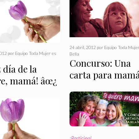
24 abril, 2012
por
Equipo Toda Muje
2012
por
Equipo Toda Mujer es
Bella
Concurso: Una
z día de la
carta para mam
e, mamá! âœ¿
¡Participa!