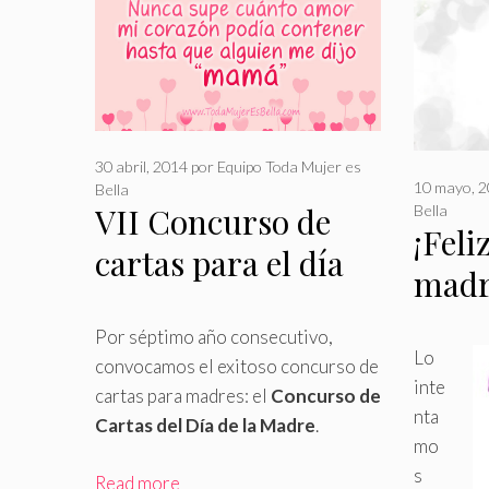
30 abril, 2014
por
Equipo Toda Mujer es
10 mayo, 
Bella
VII Concurso de
Bella
¡Feli
cartas para el día
madr
de la madre
Por séptimo año consecutivo,
Lo
convocamos el exitoso concurso de
inte
cartas para madres: el
Concurso de
nta
Cartas del Día de la Madre
.
mo
s
Read more