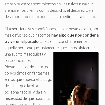
amor y nuestros sentimientos en una ruleta rusa que
siempre nos premia con la desdicha, el desprecio y el
desamor… Todo ello por amar sin pedir nada a cambio.
El amor tiene sus condiciones, pero a pesar de ello, por
más esfuerzo que hacemos
hay algo que nos condena
a vivir en el pasado,
a recordar constantemente a
aquella persona que justamente queremos olvidar…
Es
una suerte masoquista y
paradójica, nos
“desarmamos” de amor, nos
convertimos en fantasmas
en los que sopesa el castigo
de saber que la otra
persona hace su vida sin
necesidad de que nosotras
estemos en ella. Pero