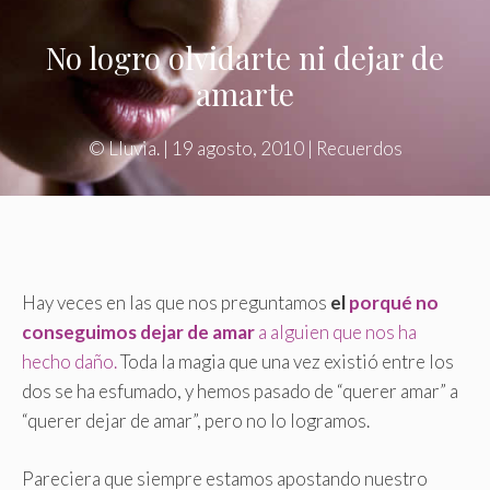
No logro olvidarte ni dejar de
amarte
©
Lluvia.
|
19 agosto, 2010
|
Recuerdos
Hay veces en las que nos preguntamos
el
porqué no
conseguimos dejar de amar
a alguien que nos ha
hecho daño.
Toda la magia que una vez existió entre los
dos se ha esfumado, y hemos pasado de “querer amar” a
“querer dejar de amar”, pero no lo logramos.
Pareciera que siempre estamos apostando nuestro