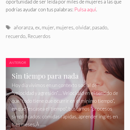
oportunidad de ser leída por miles de mujeres a las que
podrías ayudar con tus palabras:
Pulsa aquí
.
Etiquetas
añoranza
,
ex
,
mujer
,
mujeres
,
olvidar
,
pasado
,
recuerdo
,
Recuerdos
ANTERIOR
Sin tiempo para nada
Hoy día vivimos en un contexto social de
“velocidad y agresión”… Velocidad en el sentido de
que “todo tiene que ocurrir en el mínimo tiempo”,
en que “escasea el tiempo”, buscamos “procesos
simplificados: comidas rápidas, aprender inglés en
tres meses,Â …...