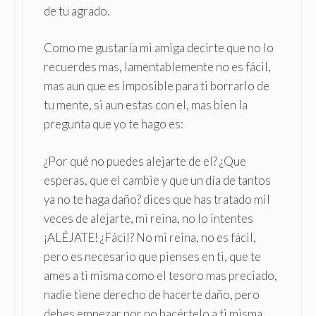
de tu agrado.
Como me gustaría mi amiga decirte que no lo
recuerdes mas, lamentablemente no es fácil,
mas aun que es imposible para ti borrarlo de
tu mente, si aun estas con el, mas bien la
pregunta que yo te hago es:
¿Por qué no puedes alejarte de el? ¿Que
esperas, que el cambie y que un día de tantos
ya no te haga daño? dices que has tratado mil
veces de alejarte, mi reina, no lo intentes
¡ALÉJATE! ¿Fácil? No mi reina, no es fácil,
pero es necesario que pienses en ti, que te
ames a ti misma como el tesoro mas preciado,
nadie tiene derecho de hacerte daño, pero
debes empezar por no hacértelo a ti misma.