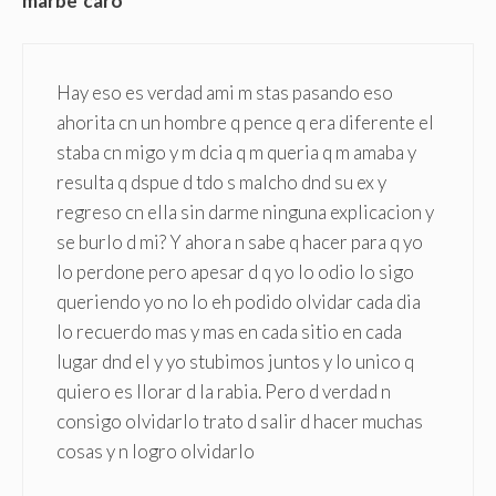
marbe"caro
Hay eso es verdad ami m stas pasando eso
ahorita cn un hombre q pence q era diferente el
staba cn migo y m dcia q m queria q m amaba y
resulta q dspue d tdo s malcho dnd su ex y
regreso cn ella sin darme ninguna explicacion y
se burlo d mi? Y ahora n sabe q hacer para q yo
lo perdone pero apesar d q yo lo odio lo sigo
queriendo yo no lo eh podido olvidar cada dia
lo recuerdo mas y mas en cada sitio en cada
lugar dnd el y yo stubimos juntos y lo unico q
quiero es llorar d la rabia. Pero d verdad n
consigo olvidarlo trato d salir d hacer muchas
cosas y n logro olvidarlo