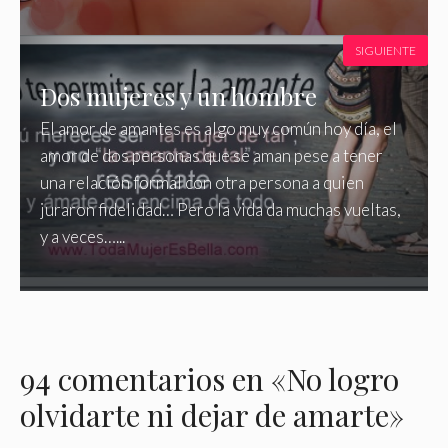
SIGUIENTE
Dos mujeres y un hombre
El amor de amantes es algo muy común hoy día, el
amor de dos personas que se aman pese a tener
una relación formal con otra persona a quien
juraron fidelidad… Pero la vida da muchas vueltas,
y a veces…...
94 comentarios en «No logro
olvidarte ni dejar de amarte»