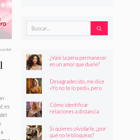
son quienes dicen ser
Buscar:
va del
¿Vale la pena permanecer
l
en un amor que duele?
Desagradecido, me dice
«Yo no te lo pedí», pero
siempre quiere más
ón
Cómo identificar
l; es
relaciones a distancia
del
con personas que no son
s
quienes dicen ser
Si quieres olvidarle, ¿por
la
qué no le bloqueas?