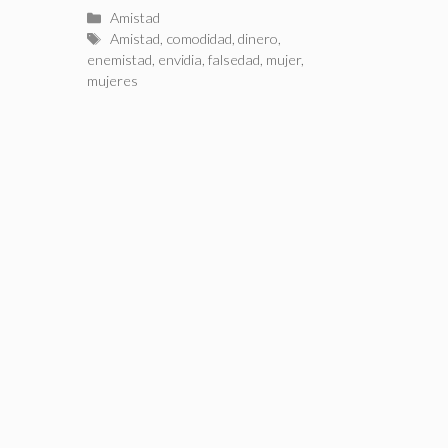
Categorías
Amistad
Etiquetas
Amistad
,
comodidad
,
dinero
,
enemistad
,
envidia
,
falsedad
,
mujer
,
mujeres