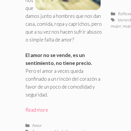
nos
que
Catego
Reflex
damos junto a hombres que nos dan
Etiquet
bienes
casa, comida, ropa y caprichos, pero
mujer
,
muj
que a su vez nos hacen sufrir abusos
o simple falta de amor?
El amor no se vende, es un
sentimiento, no tiene precio.
Pero el amor a veces queda
confinado a un rincón del corazón a
favor de un poco de comodidad y
seguridad.
Read more
Categorías
Amor