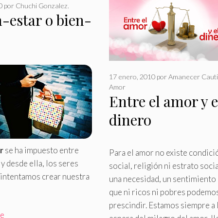
0
por
Chuchi Gonzalez.
-estar o bien-
17 enero, 2010
por
Amanecer Cauti
Amor
Entre el amor y e
dinero
r
se ha impuesto entre
Para el amor no existe condici
y desde ella, los seres
social, religión ni estrato socia
intentamos crear nuestra
una necesidad, un sentimiento 
que ni ricos ni pobres podemo
prescindir
.
Estamos siempre a 
re