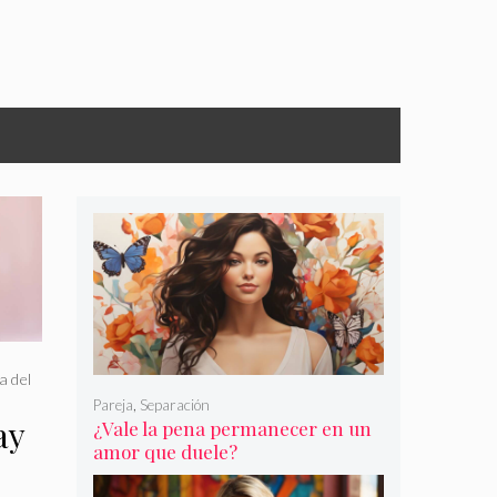
a del
Pareja
,
Separación
ay
¿Vale la pena permanecer en un
amor que duele?