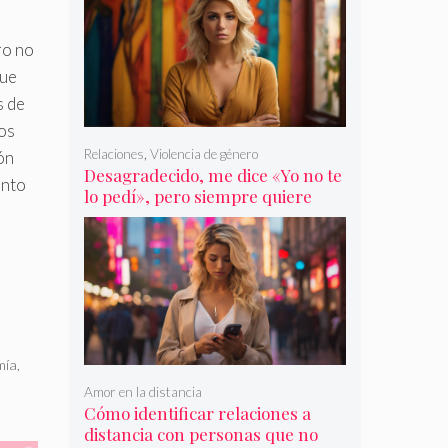
ro no
que
s de
os
Relaciones
,
Violencia de género
ón
Desagradecido, me dice «Yo no te
unto
lo pedí», pero siempre quiere
más
mía
,
Amor en la distancia
Cómo identificar relaciones a
distancia con personas que no