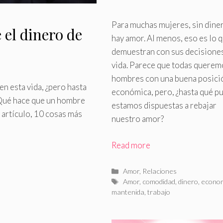
Para muchas mujeres, sin dine
 el dinero de
hay amor
.
Al menos, eso es lo 
demuestran con sus decisione
vida. Parece que todas querem
hombres con una buena posici
n esta vida, ¿pero hasta
económica, pero, ¿hasta qué p
¿Qué hace que un hombre
estamos dispuestas a rebajar
e artículo, 10 cosas más
nuestro amor?
Read more
Categorías
Amor
,
Relaciones
Etiquetas
Amor
,
comodidad
,
dinero
,
econo
mantenida
,
trabajo