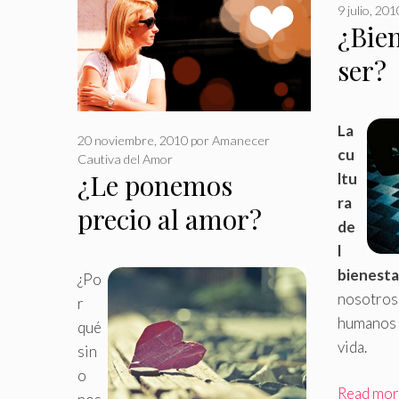
9 julio, 201
¿Bien
ser?
La
20 noviembre, 2010
por
Amanecer
cu
Cautiva del Amor
¿Le ponemos
ltu
ra
precio al amor?
de
l
bienesta
¿Po
nosotros 
r
humanos 
qué
vida.
sin
o
Read mo