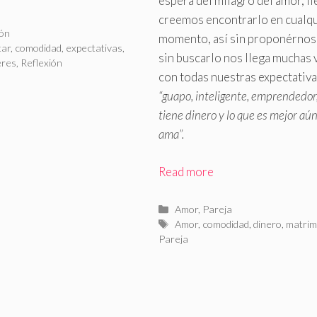
espera del milagro del amor, ll
creemos encontrarlo en cualq
rías
ión
momento, así sin proponérnos
as
tar
,
comodidad
,
expectativas
,
sin buscarlo nos llega muchas 
eres
,
Reflexión
con todas nuestras expectativa
“guapo, inteligente, emprendedor
tiene dinero y lo que es mejor aú
ama”.
Read more
Categorías
Amor
,
Pareja
Etiquetas
Amor
,
comodidad
,
dinero
,
matrim
Pareja