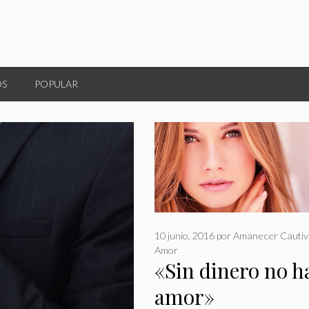
OS
POPULAR
10 junio, 2016
por
Amanecer Cautiv
Amor
«Sin dinero no h
amor»