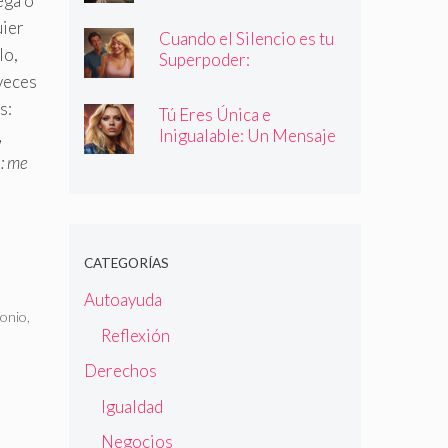
ega o
uier
Cuando el Silencio es tu
lo,
Superpoder:
Descubriendo la Magia
veces
de Callar
s:
Tú Eres Única e
Inigualable: Un Mensaje
,
Empoderador para Todas
n: me
las Mujeres
CATEGORÍAS
Autoayuda
onio
,
Reflexión
Derechos
Igualdad
Negocios