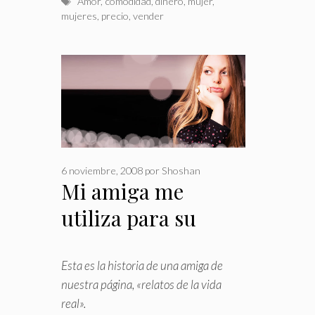
Etiquetas
Amor
,
comodidad
,
dinero
,
mujer
,
mujeres
,
precio
,
vender
6 noviembre, 2008
por
Shoshan
Mi amiga me
utiliza para su
bienestar
Esta es la historia de una amiga de
nuestra página, «relatos de la vida
real»
.