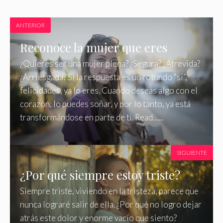
ANTERIOR
Reconoce la mujer que eres
¿Quieres ser una mujer plena? ¿Segura? ¿Atrevida?
¿Arriesgada? Si la respuesta es un rotundo “sí”,
felicidades, ya lo eres. Cuando deseas algo con el
corazón, lo puedes soñar, y por lo tanto, ya está
transformándose en parte de ti. Read…...
SIGUIENTE
¿Por qué siempre estoy triste?
Siempre triste, viviendo en la tristeza, parece que
nunca lograré salir de ella. ¿Por qué no logro dejar
atrás este dolor y enorme vacío que siento?