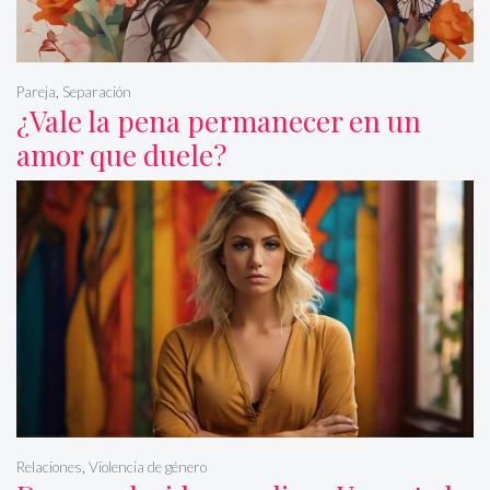
Pareja
,
Separación
¿Vale la pena permanecer en un
amor que duele?
Relaciones
,
Violencia de género