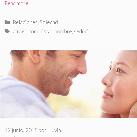
Read more
Categorías
Relaciones
,
Soledad
Etiquetas
atraer
,
conquistar
,
hombre
,
seducir
12 junio, 2015
por
Lluvia.