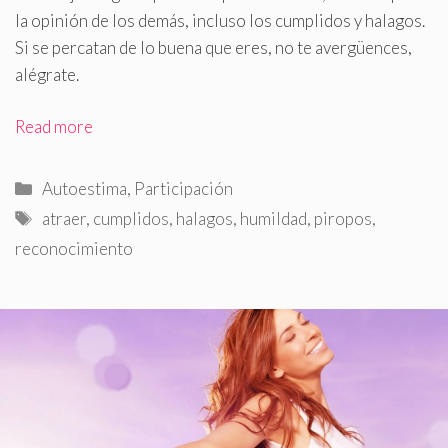
la opinión de los demás, incluso los cumplidos y halagos
.
Si se percatan de lo buena que eres, no te avergüences,
alégrate.
Read more
Categorías
Autoestima
,
Participación
Etiquetas
atraer
,
cumplidos
,
halagos
,
humildad
,
piropos
,
reconocimiento