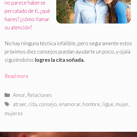
no parece haberse
percatado de ti, ¿qué
haces? ¿cómo llamar
su atención?
No hay ninguna técnica infalible, pero seguramente estos
próximos diez consejos puedan ayudarte un poco, y ojalá
siguiéndolos
logres la cita soñada
.
Read more
Categorías
Amor
,
Relaciones
Etiquetas
atraer
,
cita
,
consejo
,
enamorar
,
hombre
,
ligue
,
mujer
,
mujeres