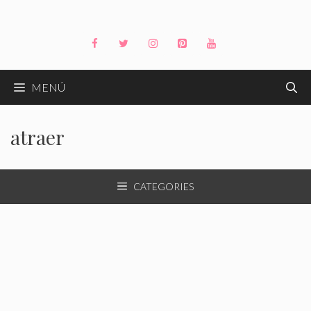
Saltar
al
contenido
MENÚ
atraer
CATEGORIES