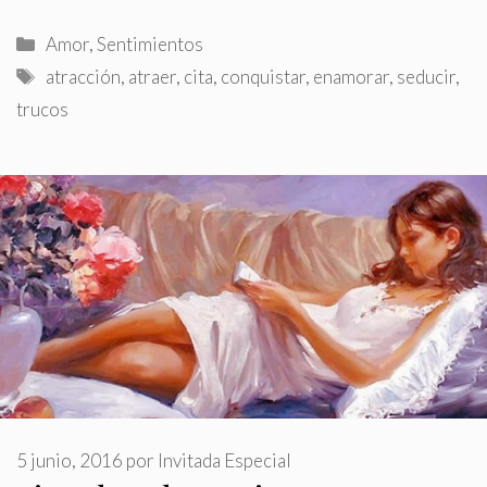
Categorías
Amor
,
Sentimientos
Etiquetas
atracción
,
atraer
,
cita
,
conquistar
,
enamorar
,
seducir
,
trucos
5 junio, 2016
por
Invitada Especial