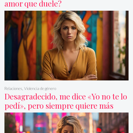
amor que duele?
Relaciones
,
Violencia de género
Desagradecido, me dice «Yo no te lo
pedí», pero siempre quiere más