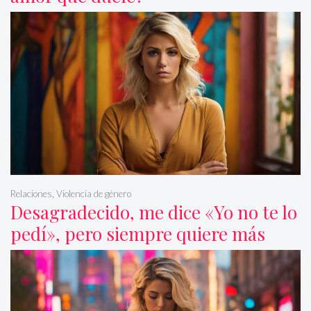
Relaciones
,
Violencia de género
Desagradecido, me dice «Yo no te lo
pedí», pero siempre quiere más