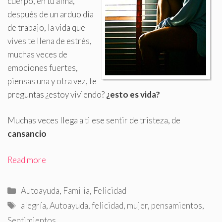
cuerpo, en tu alma,
después de un arduo día
de trabajo, la vida que
vives te llena de estrés,
muchas veces de
emociones fuertes,
piensas una y otra vez, te
preguntas ¿estoy viviendo?
¿esto es vida?
Muchas veces llega a ti ese sentir de tristeza, de
cansancio
Read more
Categorías
Autoayuda
,
Familia
,
Felicidad
Etiquetas
alegría
,
Autoayuda
,
felicidad
,
mujer
,
pensamientos
,
Sentimientos