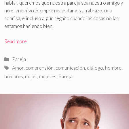
hablar, queremos que nuestra pareja sea nuestro amigo y
no el enemigo
.
Siempre necesitamos un abrazo, una
sonrisa, e incluso algún regaño cuando las cosas no las
estamos haciendo bien.
Read more
Categorías
Pareja
Etiquetas
Amor
,
comprensión
,
comunicación
,
diálogo
,
hombre
,
hombres
,
mujer
,
mujeres
,
Pareja