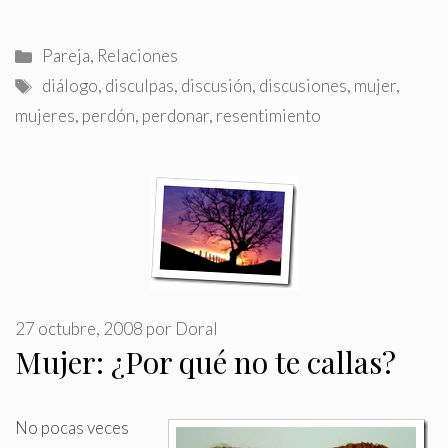
Categorías
Pareja
,
Relaciones
Etiquetas
diálogo
,
disculpas
,
discusión
,
discusiones
,
mujer
,
mujeres
,
perdón
,
perdonar
,
resentimiento
27 octubre, 2008
por
Doral
Mujer: ¿Por qué no te callas?
No pocas veces