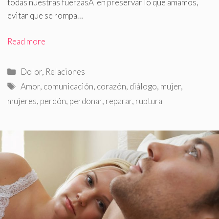
todas nuestras fuerzasÂ en preservar lo que amamos,
evitar que se rompa…
Read more
Categorías
Dolor
,
Relaciones
Etiquetas
Amor
,
comunicación
,
corazón
,
diálogo
,
mujer
,
mujeres
,
perdón
,
perdonar
,
reparar
,
ruptura