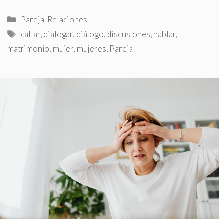
Categorías
Pareja
,
Relaciones
Etiquetas
callar
,
dialogar
,
diálogo
,
discusiones
,
hablar
,
matrimonio
,
mujer
,
mujeres
,
Pareja