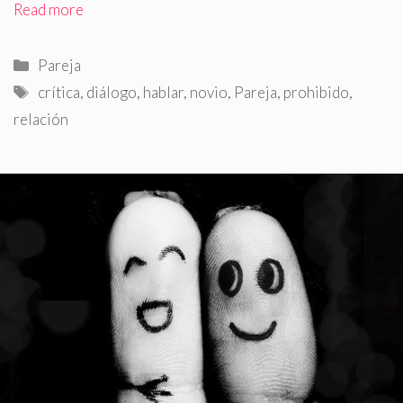
Read more
Categorías
Pareja
Etiquetas
crítica
,
diálogo
,
hablar
,
novio
,
Pareja
,
prohibido
,
relación