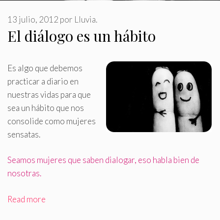
13 julio, 2012
por
Lluvia.
El diálogo es un hábito
Es algo que debemos
practicar a diario en
nuestras vidas para que
sea un hábito que nos
consolide como mujeres
sensatas.
Seamos mujeres que saben dialogar, eso habla bien de
nosotras.
Read more