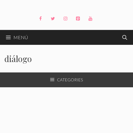
Saltar
al
contenido
MENÚ
diálogo
CATEGORIES