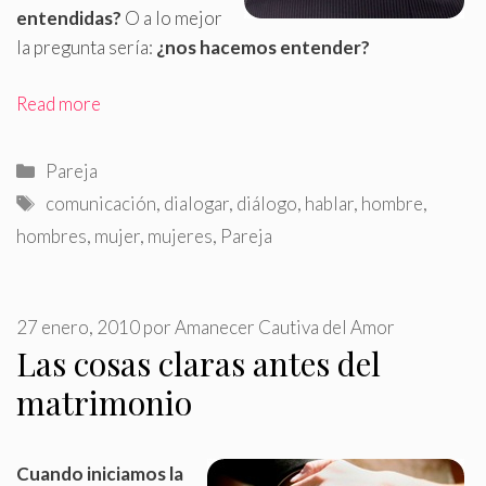
entendidas?
O a lo mejor
la pregunta sería:
¿nos hacemos entender?
Read more
Categorías
Pareja
Etiquetas
comunicación
,
dialogar
,
diálogo
,
hablar
,
hombre
,
hombres
,
mujer
,
mujeres
,
Pareja
27 enero, 2010
por
Amanecer Cautiva del Amor
Las cosas claras antes del
matrimonio
Cuando iniciamos la