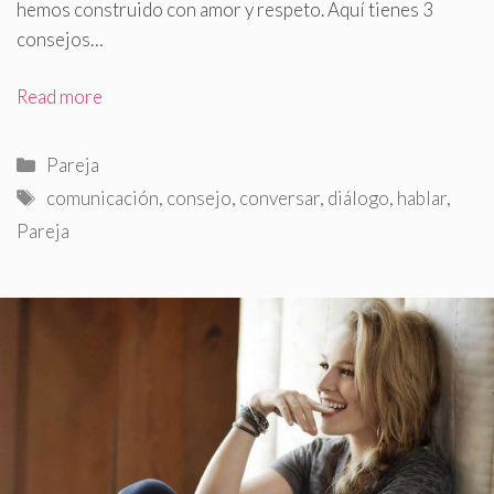
hemos construido con amor y respeto. Aquí tienes 3
consejos…
Read more
Categorías
Pareja
Etiquetas
comunicación
,
consejo
,
conversar
,
diálogo
,
hablar
,
Pareja