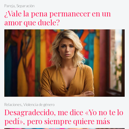
Pareja
,
Separación
¿Vale la pena permanecer en un
amor que duele?
Relaciones
,
Violencia de género
Desagradecido, me dice «Yo no te lo
pedí», pero siempre quiere más