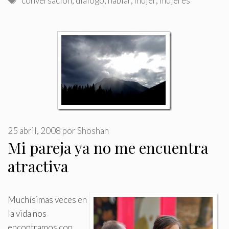
conversación
,
diálogo
,
hablar
,
mujer
,
mujeres
25 abril, 2008
por
Shoshan
Mi pareja ya no me encuentra
atractiva
Muchísimas veces en
la vida nos
encontramos con