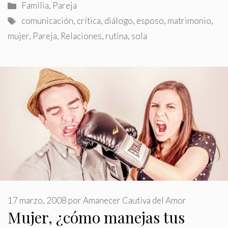
Categorías
Familia
,
Pareja
Etiquetas
comunicación
,
crítica
,
diálogo
,
esposo
,
matrimonio
,
mujer
,
Pareja
,
Relaciones
,
rutina
,
sola
17 marzo, 2008
por
Amanecer Cautiva del Amor
Mujer, ¿cómo manejas tus