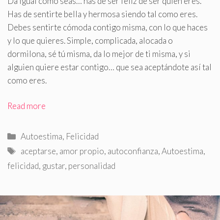
Da igual cómo seas… has de ser feliz de ser quien eres
.
Has de sentirte bella y hermosa siendo tal como eres.
Debes sentirte cómoda contigo misma, con lo que haces
y lo que quieres. Simple, complicada, alocada o
dormilona, sé tú misma, da lo mejor de ti misma, y si
alguien quiere estar contigo… que sea aceptándote así tal
como eres.
Read more
Categorías
Autoestima
,
Felicidad
Etiquetas
aceptarse
,
amor propio
,
autoconfianza
,
Autoestima
,
felicidad
,
gustar
,
personalidad