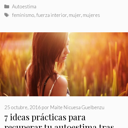
Categorías
Autoestima
Etiquetas
feminismo
,
fuerza interior
,
mujer
,
mujeres
25 octubre, 2016
por
Maite Nicuesa Guelbenzu
7 ideas prácticas para
recuperar tu autoestima tras