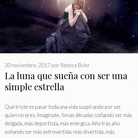
30 noviembre, 2017
por
Rebeca Byler
La luna que sueña con ser una
simple estrella
Qué triste es pasar toda una vida suspirando por ser
quien no eres
.
Imagínate, llevas décadas soñando ser más
delgada, más deportista, más enérgica. Año tras año
soñando ser más extrovertida, más divertida, más