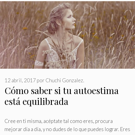
12 abril, 2017
por
Chuchi Gonzalez.
Cómo saber si tu autoestima
está equilibrada
Cree en ti misma, acéptate tal como eres, procura
mejorar día a día, y no dudes de lo que puedes lograr
.
Eres