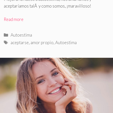
aceptaríamos talÂ y como somos, ¡maravilloso!
Read more
Categorías
Autoestima
Etiquetas
aceptarse
,
amor propio
,
Autoestima