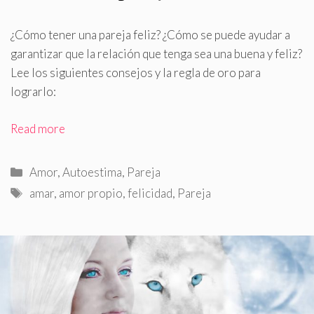
¿Cómo tener una pareja feliz? ¿Cómo se puede ayudar a
garantizar que la relación que tenga sea una buena y feliz?
Lee los siguientes consejos y la regla de oro para
lograrlo:
Read more
Categorías
Amor
,
Autoestima
,
Pareja
Etiquetas
amar
,
amor propio
,
felicidad
,
Pareja