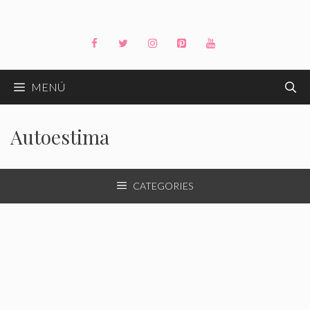
Saltar
al
contenido
MENÚ
Autoestima
CATEGORIES