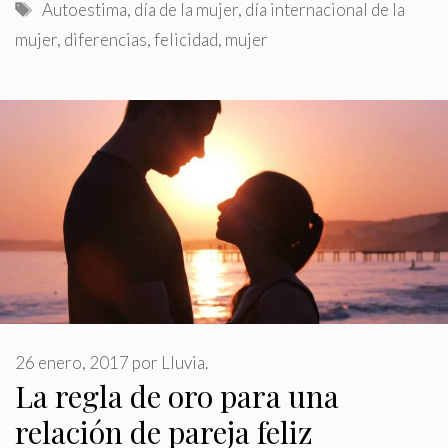
Etiquetas
Autoestima
,
día de la mujer
,
día internacional de la
mujer
,
diferencias
,
felicidad
,
mujer
26 enero, 2017
por
Lluvia.
La regla de oro para una
relación de pareja feliz