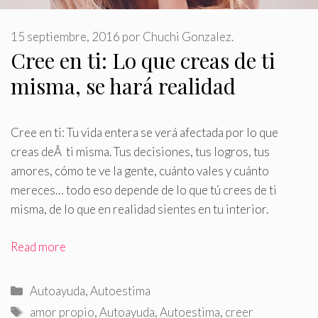
15 septiembre, 2016
por
Chuchi Gonzalez.
Cree en ti: Lo que creas de ti
misma, se hará realidad
Cree en ti: Tu vida entera se verá afectada por lo que
creas deÂ ti misma
.
Tus decisiones, tus logros, tus
amores, cómo te ve la gente, cuánto vales y cuánto
mereces… todo eso depende de lo que tú crees de ti
misma, de lo que en realidad sientes en tu interior.
Read more
Categorías
Autoayuda
,
Autoestima
Etiquetas
amor propio
,
Autoayuda
,
Autoestima
,
creer