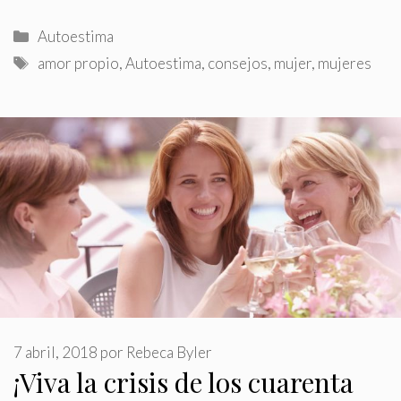
Categorías
Autoestima
Etiquetas
amor propio
,
Autoestima
,
consejos
,
mujer
,
mujeres
7 abril, 2018
por
Rebeca Byler
¡Viva la crisis de los cuarenta