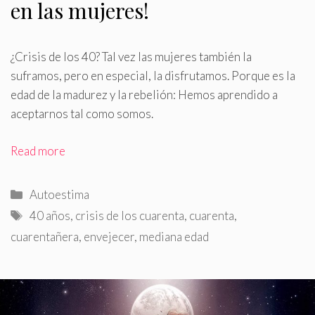
en las mujeres!
¿Crisis de los 40? Tal vez las mujeres también la
suframos, pero en especial, la disfrutamos
.
Porque es la
edad de la madurez y la rebelión: Hemos aprendido a
aceptarnos tal como somos.
Read more
Categorías
Autoestima
Etiquetas
40 años
,
crisis de los cuarenta
,
cuarenta
,
cuarentañera
,
envejecer
,
mediana edad