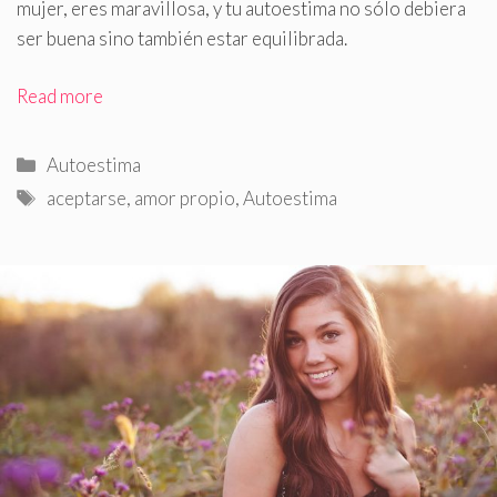
mujer, eres maravillosa, y tu autoestima no sólo debiera
ser buena sino también estar equilibrada.
Read more
Categorías
Autoestima
Etiquetas
aceptarse
,
amor propio
,
Autoestima