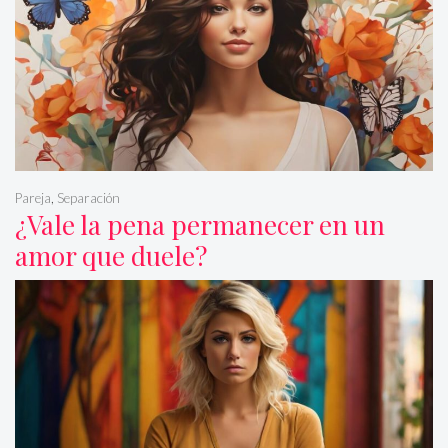
Pareja
,
Separación
¿Vale la pena permanecer en un
amor que duele?