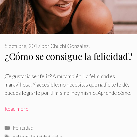
5 octubre, 2017
por
Chuchi Gonzalez.
¿Cómo se consigue la felicidad?
¿Te gustaría ser feliz? A mí también
.
La felicidad es
maravillosa. Y accesible: no necesitas que nadie te lo dé,
puedes lograrlo por ti mismo, hoy mismo. Aprende cómo.
Read more
Categorías
Felicidad
Etiquetas
actitud
,
felicidad
,
feliz