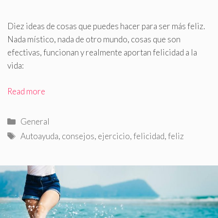
Diez ideas de cosas que puedes hacer para ser más feliz
.
Nada místico, nada de otro mundo, cosas que son
efectivas, funcionan y realmente aportan felicidad a la
vida:
Read more
Categorías
General
Etiquetas
Autoayuda
,
consejos
,
ejercicio
,
felicidad
,
feliz