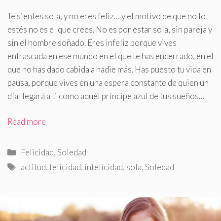
Te sientes sola, y no eres feliz… y el motivo de que no lo
estés no es el que crees
.
No es por estar sola, sin pareja y
sin el hombre soñado. Eres infeliz porque vives
enfrascada en ese mundo en el que te has encerrado, en el
que no has dado cabida a nadie más. Has puesto tu vida en
pausa, porque vives en una espera constante de quien un
día llegará a ti como aquél príncipe azul de tus sueños…
Read more
Categorías
Felicidad
,
Soledad
Etiquetas
actitud
,
felicidad
,
infelicidad
,
sola
,
Soledad