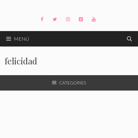
Saltar
al
contenido
MENÚ
felicidad
CATEGORIES