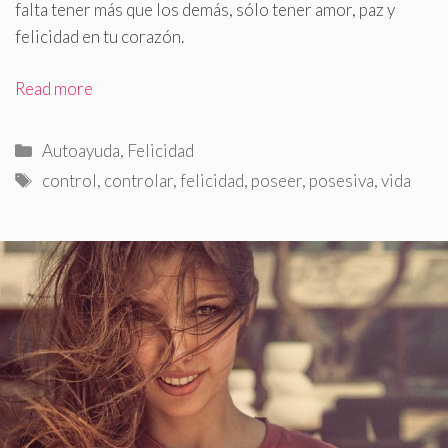
falta tener más que los demás, sólo tener amor, paz y
felicidad en tu corazón
.
Read more
Categorías
Autoayuda
,
Felicidad
Etiquetas
control
,
controlar
,
felicidad
,
poseer
,
posesiva
,
vida