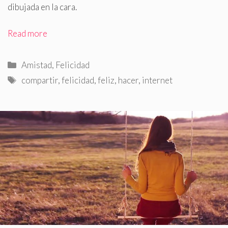
dibujada en la cara.
Read more
Categorías
Amistad
,
Felicidad
Etiquetas
compartir
,
felicidad
,
feliz
,
hacer
,
internet