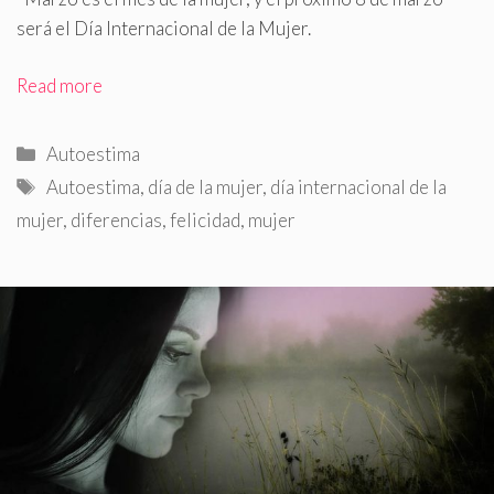
será el Día Internacional de la Mujer.
Read more
Categorías
Autoestima
Etiquetas
Autoestima
,
día de la mujer
,
día internacional de la
mujer
,
diferencias
,
felicidad
,
mujer