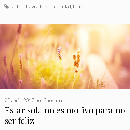
Etiquetas
actitud
,
agradecer
,
felicidad
,
feliz
20 abril, 2017
por
Shoshan
Estar sola no es motivo para no
ser feliz