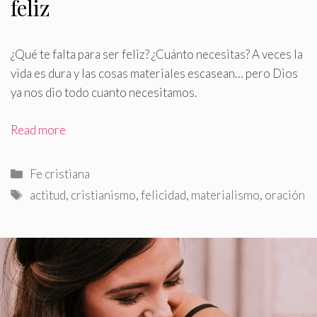
feliz
¿Qué te falta para ser feliz? ¿Cuánto necesitas? A veces la
vida es dura y las cosas materiales escasean… pero Dios
ya nos dio todo cuanto necesitamos
.
Read more
Categorías
Fe cristiana
Etiquetas
actitud
,
cristianismo
,
felicidad
,
materialismo
,
oración