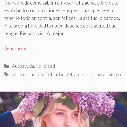
No hay nada como saber reír y ser feliz aunque la vida te
esté dando complicaciones
.
Hay personas que pese a
tenerlo todo en contra, son felices. La actitud lo es todo.
Y tu propia felicidad también depende de la actitud que
tengas. Ríe para vivirÂ mejor.
Read more
Categorías
Autoayuda
,
Felicidad
Etiquetas
actitud
,
cambiar
,
felicidad
,
feliz
,
mejorar
,
positivismo